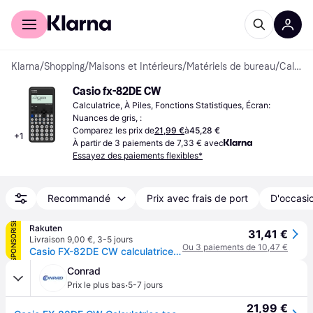
Acheter avec Klarna
Espace entreprises
Klarna
/
Shopping
/
Maisons et Intérieurs
/
Matériels de bureau
/
Calculatrices
Casio fx-82DE CW
Calculatrice, À Piles, Fonctions Statistiques, Écran: 
Nuances de gris, :
Comparez les prix de
21,99 €
à
45,28 €
+
1
À partir de 3 paiements de 7,33 € avec
Essayez des paiements flexibles*
Recommandé
Prix avec frais de port
D'occasio
SPONSORISÉ
Rakuten
31,41 €
Livraison 9,00 €
,
3-5 jours
Ou 3 paiements de 10,47 €
Casio FX-82DE CW calculatrice Poche Calculatrice scientifique Noir
Conrad
·
Prix le plus bas
5-7 jours
21,99 €