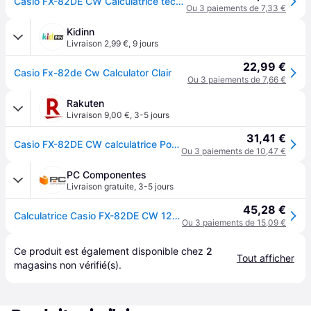
Casio FX-82DE CW Calculatrice technique et scientifique noir Ecran: 10 à pile(s) (l x H x P) 77 x 13.8 x 162 mm
Ou 3 paiements de 7,33 €
Kidinn
Livraison 2,99 €
,
9 jours
22,99 €
Casio Fx-82de Cw Calculator Clair
Ou 3 paiements de 7,66 €
Rakuten
Livraison 9,00 €
,
3-5 jours
31,41 €
Casio FX-82DE CW calculatrice Poche Calculatrice scientifique Noir
Ou 3 paiements de 10,47 €
PC Componentes
Livraison gratuite
,
3-5 jours
45,28 €
Calculatrice Casio FX-82DE CW 12 chiffres Noir Compacte Scientifique
Ou 3 paiements de 15,09 €
Ce produit est également disponible chez 
2
Tout afficher
magasins
 non vérifié(s).