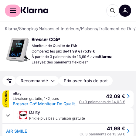
Acheter avec Klarna
Espace entreprises
Klarna
/
Shopping
/
Maisons et Intérieurs
/
Maisons
/
Traitement de l'Air
/
Bresser COÂ²
Moniteur de Qualité de l'Air
Comparez les prix de
41,99 €
à
75,19 €
À partir de 3 paiements de 13,99 € avec
Essayez des paiements flexibles*
Recommandé
Prix avec frais de port
SPONSORISÉ
eBay
42,09 €
Livraison gratuite
,
1-2 jours
Ou 3 paiements de 14,03 €
Bresser Co² Moniteur De Qualité D'air Smile
Darty
·
Prix le plus bas
Livraison gratuite
41,99 €
AIR SMILE
Ou 3 paiements de 13,99 €