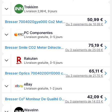
Trekkinn
Livraison 2,99 €
,
9 jours
50,99 €
Bresser 7004020gye000 Co2 Meter Blanc
Ou 3 paiements de 16,99 €
PC Componentes
Livraison gratuite
,
3-5 jours
75,19 €
Bresser Smile CO2 Meter Détecteur de concentration de CO2 Blanc
Ou 3 paiements de 25,06 €
Rakuten
Livraison gratuite
,
3-5 jours
65,11 €
Bresser Optics 7004020GYE000 compteur de la qualité de l'air Blanc
Ou 3 paiements de 21,70 €
eBay
Livraison gratuite
,
1-2 jours
42,09 €
Bresser Co² Moniteur De Qualité D'air Smile
Ou 3 paiements de 14,03 €
WaveInn