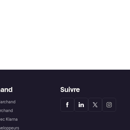
hand
Suivre
Marchand
archand
ec Klarna
éveloppeurs