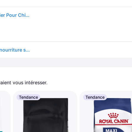
Taste Of The Wild - High Prairie Canine Bison Et Gibier Pour Chien - 2kg
TASTE OF THE WILD High Prairie, Bison et Venison, nourriture sèche sans céréales pour chiens, 2kg
aient vous intéresser.
Tendance
Tendance