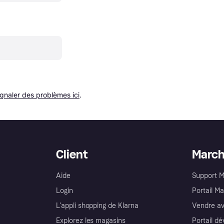
ignaler des problèmes ici
.
Client
Marc
Aide
Support 
Login
Portail M
L'appli shopping de Klarna
Vendre av
Explorez les magasins
Portail d