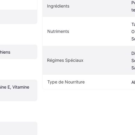
P
Ingrédients
t
T
Nutriments
O
S
chiens
D
Régimes Spéciaux
S
S
Type de Nourriture
A
ine E, Vitamine 