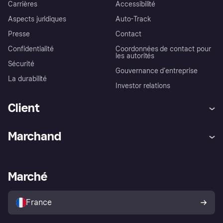
Carrières
Accessibilité
Aspects juridiques
Auto-Track
Presse
Contact
Confidentialité
Coordonnées de contact pour
les autorités
Sécurité
Gouvernance d’entreprise
La durabilité
Investor relations
Client
Aide
Réclamations
Marchand
Login
Protection contre la fraude
Support Marchand
Portail développeurs
L'appli shopping de Klarna
Paramètres de confidentialité
Portail Marchand
Statut opérationnel
Marché
Explorez les magasins
Votre droit de rétractation
Vendre avec Klarna
Plateformes et partenaires
Politique de protection de
l’acheteur Klarna
France