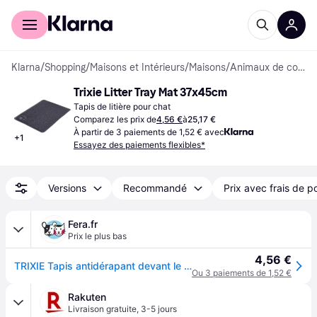
Acheter avec Klarna
Espace entreprises
Klarna
/
Shopping
/
Maisons et Intérieurs
/
Maisons
/
Animaux de compagnie
Trixie Litter Tray Mat 37x45cm
Tapis de litière pour chat
Comparez les prix de
4,56 €
à
25,17 €
À partir de 3 paiements de 1,52 € avec
+
1
Essayez des paiements flexibles*
Versions
Recommandé
Prix avec frais de p
Fera.fr
Prix le plus bas
4,56 €
TRIXIE Tapis antidérapant devant le bac à litière 45 x 37 cm
Ou 3 paiements de 1,52 €
Rakuten
Livraison gratuite
,
3-5 jours