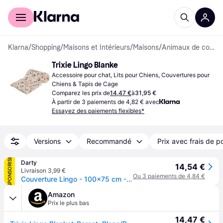
Acheter avec Klarna
Espace entreprises
Klarna
/
Shopping
/
Maisons et Intérieurs
/
Maisons
/
Animaux de compagnie
Trixie Lingo Blanke
Accessoire pour chat, Lits pour Chiens, Couvertures pour 
Chiens & Tapis de Cage
Comparez les prix de
14,47 €
à
31,95 €
À partir de 3 paiements de 4,82 € avec
Essayez des paiements flexibles*
Versions
Recommandé
Prix avec frais de p
SPONSORISÉ
Darty
14,54 €
Livraison 3,99 €
Ou 3 paiements de 4,84 €
Couverture Lingo - 100x75 cm - Blanc et beige - Pour chien
Amazon
Prix le plus bas
14,47 €