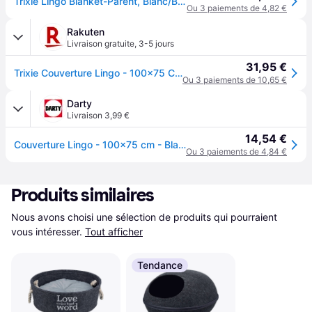
Trixie Lingo Blanket-Parent, Blanc/Beige, 100 x 75 cm
Ou 3 paiements de 4,82 €
Rakuten
Livraison gratuite
,
3-5 jours
31,95 €
Trixie Couverture Lingo - 100x75 Cm - Blanc Et Beige - Pour Chien
Ou 3 paiements de 10,65 €
Darty
Livraison 3,99 €
14,54 €
Couverture Lingo - 100x75 cm - Blanc et beige - Pour chien
Ou 3 paiements de 4,84 €
Produits similaires
Nous avons choisi une sélection de produits qui pourraient 
vous intéresser.
Tout afficher
Tendance