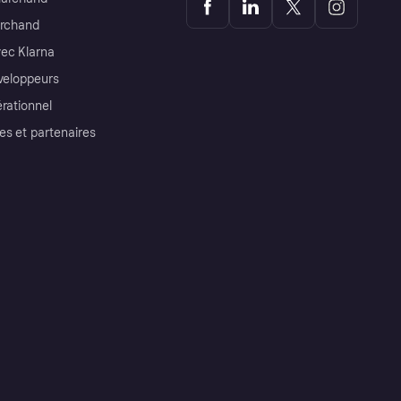
archand
ec Klarna
éveloppeurs
érationnel
es et partenaires