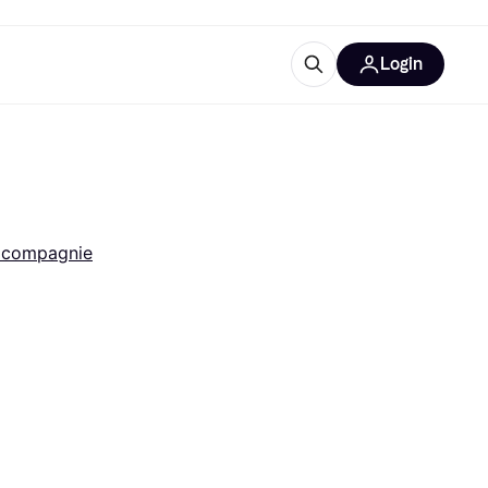
Login
lus d'informations
de bureau
u'est-ce que Klarna?
 compagnie
catégories