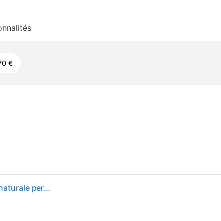
onnalités
70 €
TEKNOFARMA Pet Remedy - Antistress e rilassante naturale per animali Spray 15 ml