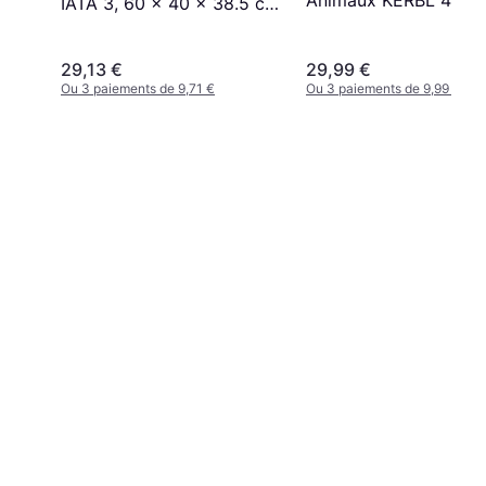
Animaux KERBL 45 x 
IATA 3, 60 x 40 x 38.5 cm
34 cm
- Anthracite/Gris-Vert
29,13 €
29,99 €
Ou 3 paiements de 9,71 €
Ou 3 paiements de 9,99 €