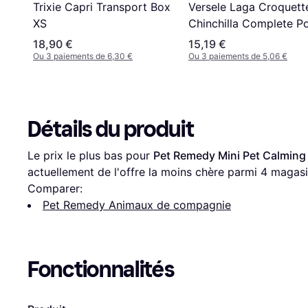
Versele Laga Croquett
Trixie Capri Transport Box
Chinchilla Complete P
XS
Chinchillas 1.75 kg
18,90 €
15,19 €
Ou 3 paiements de 6,30 €
Ou 3 paiements de 5,06 €
Détails du produit
Le prix le plus bas pour 
Pet Remedy Mini Pet Calming
actuellement de l'offre la moins chère parmi 
4
 magasi
Comparer:
Pet Remedy Animaux de compagnie
Fonctionnalités