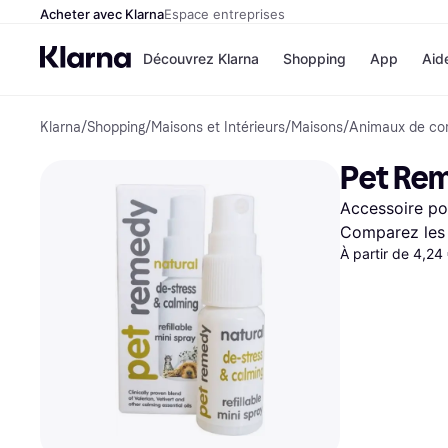
Acheter avec Klarna
Espace entreprises
Découvrez Klarna
Shopping
App
Aid
Klarna
/
Shopping
/
Maisons et Intérieurs
/
Maisons
/
Animaux de co
Options de paiem
Magasins
Toutes les options d
Cdiscoun
Pet Rem
paiement
Airbnb
Payer maintenant
Booking.
Accessoire po
Paiement en 3 fois
Temu
Paiement à 30 jours
JD Sport
Comparez les 
Klarna sur Apple Pa
À partir de 4,24
Voir tous les