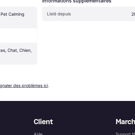
Informations supplémentaires
Listé depuis
Pet Calming 
2
es, Chat, Chien, 
ignaler des problèmes ici
.
Client
Marc
Aide
Support 