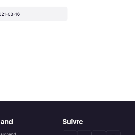
021-03-16
hand
Suivre
Marchand