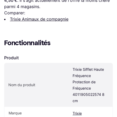
4,50 €
. Il s'agit actuellement de l'offre la moins chère 
parmi 
4
 magasins.
Comparer:
Trixie Animaux de compagnie
Fonctionnalités
Produit
Trixie Sifflet Haute 
Fréquence 
Protection de 
Nom du produit
Fréquence 
4011905022574 8 
cm
Marque
Trixie