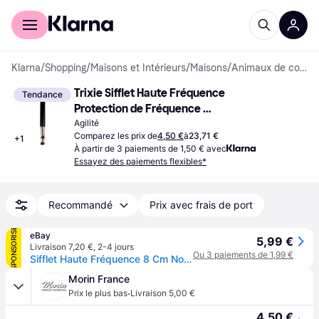
Acheter avec Klarna
Espace entreprises
Klarna
/
Shopping
/
Maisons et Intérieurs
/
Maisons
/
Animaux de compagnie
Trixie Sifflet Haute Fréquence 
Tendance
Protection de Fréquence 
4011905022574 8 cm
Agilité
Comparez les prix de
4,50 €
à
23,71 €
+
1
À partir de 3 paiements de 1,50 € avec
Essayez des paiements flexibles*
Recommandé
Prix avec frais de port
SPONSORISÉ
eBay
5,99 €
Livraison 7,20 €
,
2-4 jours
Ou 3 paiements de 1,99 €
Sifflet Haute Fréquence 8 Cm Noir Gris Pour Entrainement Canin
Morin France
·
Prix le plus bas
Livraison 5,00 €
4,50 €