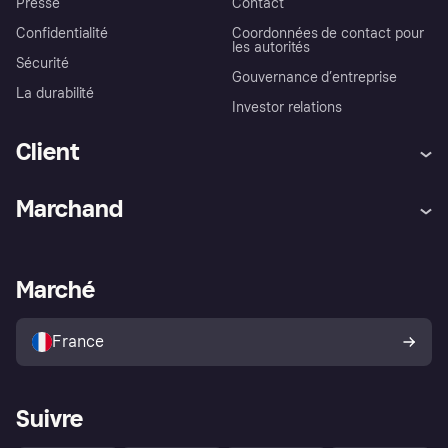
Presse
Contact
Confidentialité
Coordonnées de contact pour
les autorités
Sécurité
Gouvernance d’entreprise
La durabilité
Investor relations
Client
Aide
Réclamations
Marchand
Login
Protection contre la fraude
Support Marchand
Portail développeurs
L'appli shopping de Klarna
Paramètres de confidentialité
Portail Marchand
Statut opérationnel
Marché
Explorez les magasins
Votre droit de rétractation
Vendre avec Klarna
Plateformes et partenaires
Politique de protection de
l’acheteur Klarna
France
Suivre