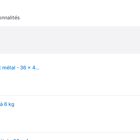
onnalités
TRIXIE Panier pour porte-bagages en plastique et métal - 36 x 47 x 46 cm - Gris - Pour chien
'à 6 kg