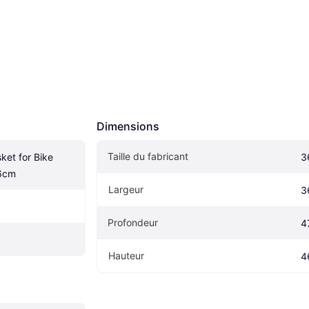
Dimensions
Taille du fabricant
ket for Bike 
3
6cm
Largeur
3
Profondeur
4
Hauteur
4