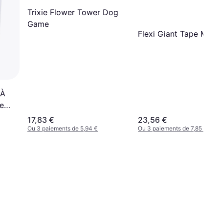
Trixie Flower Tower Dog
Game
Flexi Giant Tape M
 À
e
17,83 €
23,56 €
Ou 3 paiements de 5,94 €
Ou 3 paiements de 7,85 €