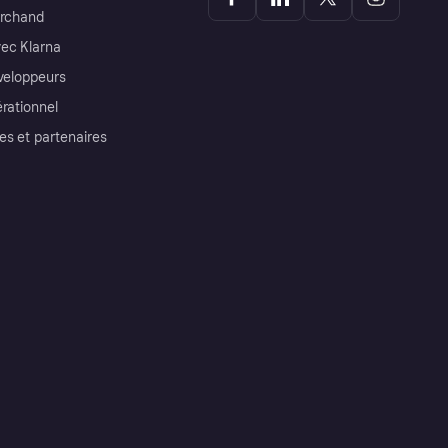
archand
ec Klarna
éveloppeurs
érationnel
es et partenaires