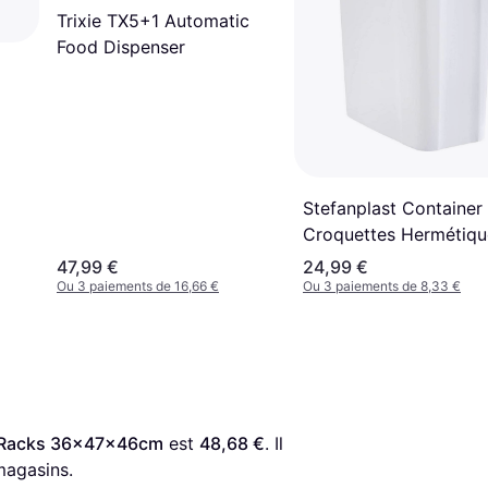
Trixie TX5+1 Automatic
Food Dispenser
Stefanplast Container
Croquettes Hermétiqu
40L - Brun
47,99 €
24,99 €
Ou 3 paiements de 16,66 €
Ou 3 paiements de 8,33 €
ke Racks 36x47x46cm
 est 
48,68 €
. Il 
magasins.