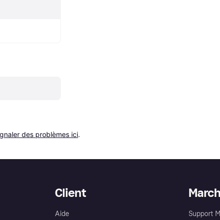
ignaler des problèmes ici
.
Client
Marc
Aide
Support 