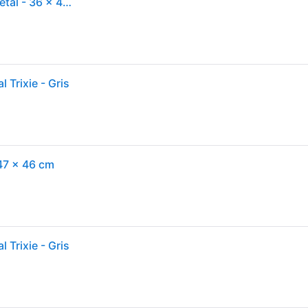
TRIXIE Panier pour porte-bagages en plastique et métal - 36 x 47 x 46 cm - Gris - Pour chien
 Trixie - Gris
 47 × 46 cm
 Trixie - Gris