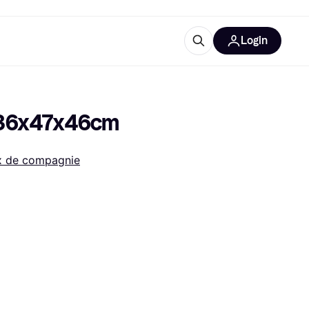
Login
lus d'informations
de bureau
u'est-ce que Klarna?
ks 36x47x46cm
x de compagnie
catégories