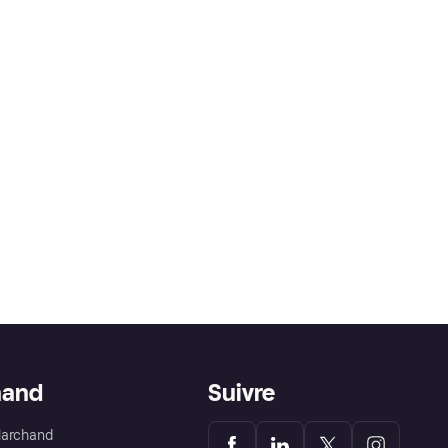
hand
Suivre
Marchand