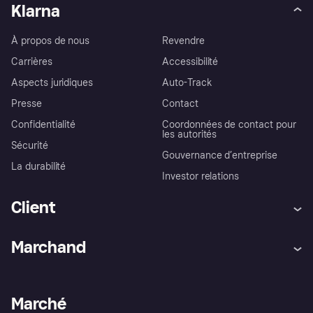
Klarna
À propos de nous
Revendre
Carrières
Accessibilité
Aspects juridiques
Auto-Track
Presse
Contact
Confidentialité
Coordonnées de contact pour
les autorités
Sécurité
Gouvernance d’entreprise
La durabilité
Investor relations
Client
Aide
Réclamations
Marchand
Login
Protection contre la fraude
Support Marchand
Portail développeurs
L'appli shopping de Klarna
Paramètres de confidentialité
Portail Marchand
Statut opérationnel
Marché
Explorez les magasins
Votre droit de rétractation