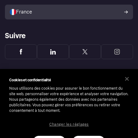
Vendre avec Klarna
Plateformes et partenaires
Politique de protection de
l’acheteur Klarna
France
Suivre
Cookies et confidentialité
Nous utilisons des cookies pour assurer le bon fonctionnement du
site web, personnaliser votre expérience et analyser votre navigation.
Nous partageons également des données avec nos partenaires
publicitaires. Vous pouvez gérer vos préférences ou retirer votre
consentement à tout moment.
Changer les réglages
Copyright © 2005-2026 Klarna Bank AB (publ). Headquarters: Stockholm, Sweden. All
rights reserved. Klarna Bank AB (publ). Sveavägen 46, 111 34 Stockholm. Organization
number: 556737-0431