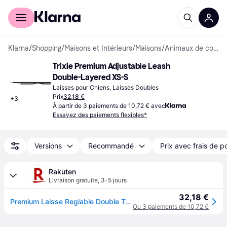
Acheter avec Klarna
Espace entreprises
Klarna
/
Shopping
/
Maisons et Intérieurs
/
Maisons
/
Animaux de compagnie
Trixie Premium Adjustable Leash 
Double-Layered XS-S
Laisses pour Chiens, Laisses Doubles
Prix
32,18 €
+
3
À partir de 3 paiements de 10,72 € avec
Essayez des paiements flexibles*
Versions
Recommandé
Prix avec frais de p
Rakuten
Livraison gratuite
,
3-5 jours
32,18 €
Premium Laisse Reglable Double Taille Xs S - 2.00mx15mm Ocean Trixie
Ou 3 paiements de 10,72 €