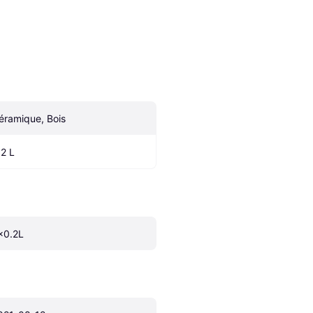
éramique, Bois
.2 L
x0.2L