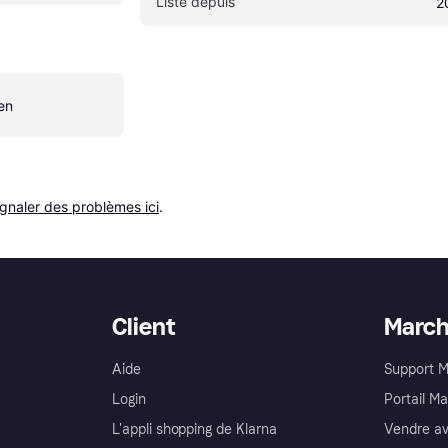
Listé depuis
2
en
ignaler des problèmes ici
.
Client
Marc
Aide
Support 
Login
Portail M
L'appli shopping de Klarna
Vendre av