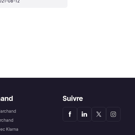
021-08-12
hand
Suivre
Marchand
archand
ec Klarna