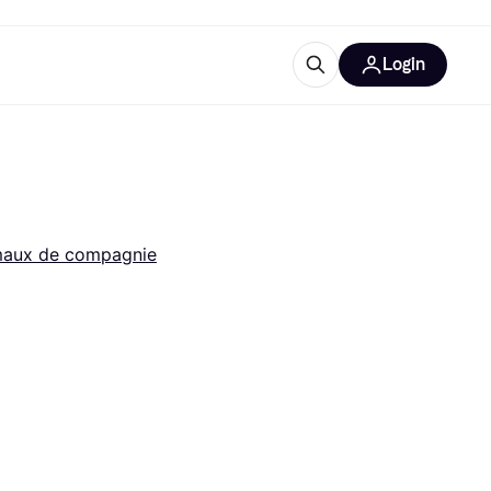
Login
lus d'informations
de bureau
u'est-ce que Klarna?
maux de compagnie
catégories