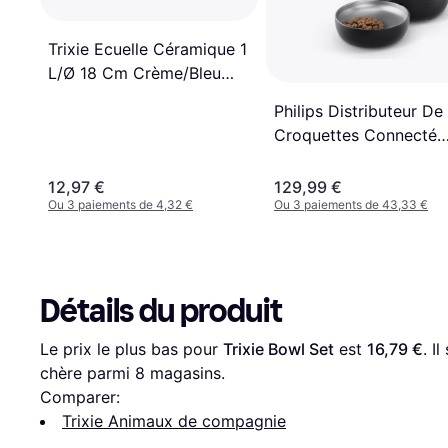
Trixie Ecuelle Céramique 1
L/Ø 18 Cm Crème/Bleu
2450
Philips Distributeur De
Croquettes Connecté
Avec Caméra 45 L Gri
12,97 €
129,99 €
Ou 3 paiements de 4,32 €
Ou 3 paiements de 43,33 €
Détails du produit
Le prix le plus bas pour 
Trixie Bowl Set
 est 
16,79 €
. I
chère parmi 
8
 magasins.
Comparer:
Trixie Animaux de compagnie