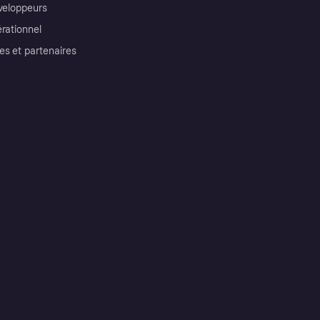
éveloppeurs
érationnel
es et partenaires