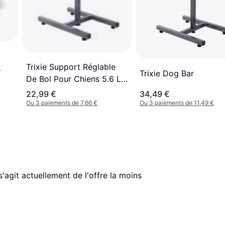
Trixie Support Réglable
Trixie Dog Bar
De Bol Pour Chiens 5.6 L
s
24 cm
22,99 €
34,49 €
Ou 3 paiements de 7,66 €
Ou 3 paiements de 11,49 €
l s'agit actuellement de l'offre la moins 