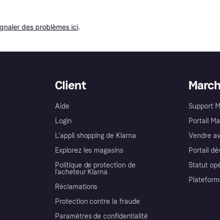
ignaler des problèmes ici
.
Client
Marc
Aide
Support 
Login
Portail M
L'appli shopping de Klarna
Vendre av
Explorez les magasins
Portail d
Politique de protection de
Statut op
l’acheteur Klarna
Plateform
Réclamations
Protection contre la fraude
Paramètres de confidentialité