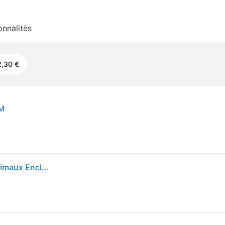
onnalités
,30 €
 M
Chenil d'Extérieur pour Chiens 760x192x185 cm Animaux Enclos Cage Niche 145030