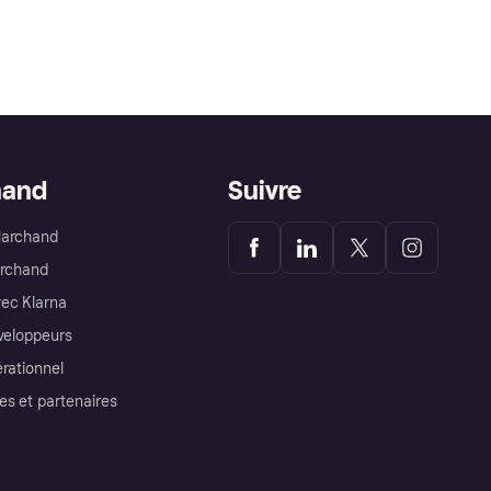
hand
Suivre
Marchand
archand
ec Klarna
éveloppeurs
érationnel
es et partenaires