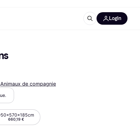
Login
lus d'informations
de bureau
u'est-ce que Klarna?
s 
 
Animaux de compagnie
que.
catégories
950x570x185cm
660,19 €