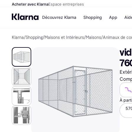
Acheter avec Klarna
Espace entreprises
Découvrez Klarna
Shopping
App
Aid
Klarna
/
Shopping
/
Maisons et Intérieurs
/
Maisons
/
Animaux de co
Options de paiem
Magasins
Toutes les options d
Cdiscoun
vid
paiement
Airbnb
Payer maintenant
Booking.
76
Paiement en 3 fois
Temu
Paiement à 30 jours
JD Sport
Extér
Klarna sur Apple Pa
Compa
Voir tous les
À part
57