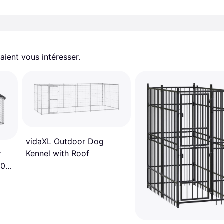
aient vous intéresser.
vidaXL Outdoor Dog
Kennel with Roof
r
50