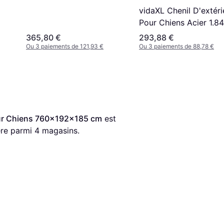
vidaXL Chenil D'extéri
Pour Chiens Acier 1.8
365,80 €
293,88 €
Ou 3 paiements de 121,93 €
Ou 3 paiements de 88,78 €
our Chiens 760x192x185 cm
 est 
ère parmi 
4
 magasins.