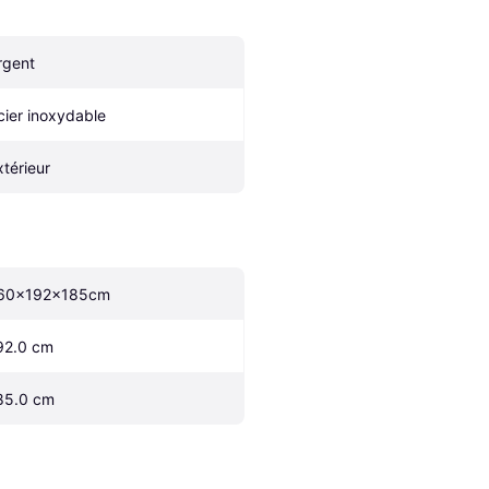
rgent
cier inoxydable
xtérieur
60x192x185cm
92.0 cm
85.0 cm