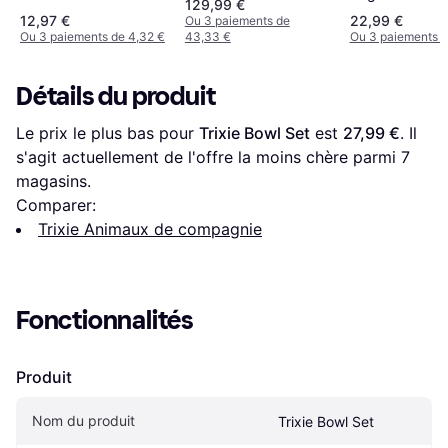
129,99 €
Chiens 5.6 L 
Gris
12,97 €
22,99 €
Ou 3 paiements de
Ou 3 paiements de 4,32 €
43,33 €
Ou 3 paiements d
Détails du produit
Le prix le plus bas pour 
Trixie Bowl Set
 est 
27,99 €
. Il 
s'agit actuellement de l'offre la moins chère parmi 
7
magasins.
Comparer:
Trixie Animaux de compagnie
Fonctionnalités
Produit
Nom du produit
Trixie Bowl Set