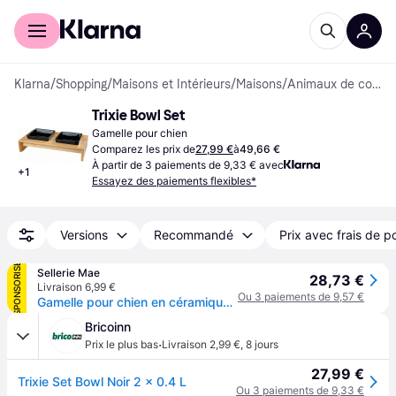
Acheter avec Klarna
Espace entreprises
Klarna
/
Shopping
/
Maisons et Intérieurs
/
Maisons
/
Animaux de compagnie
Trixie Bowl Set
Gamelle pour chien
Comparez les prix de
27,99 €
à
49,66 €
À partir de 3 paiements de 9,33 € avec
+
1
Essayez des paiements flexibles*
Versions
Recommandé
Prix avec frais de p
SPONSORISÉ
Sellerie Mae
28,73 €
Livraison 6,99 €
Ou 3 paiements de 9,57 €
Gamelle pour chien en céramique/bois Trixie - Beige
Bricoinn
·
Prix le plus bas
Livraison 2,99 €
,
8 jours
27,99 €
Trixie Set Bowl Noir 2 x 0.4 L
Ou 3 paiements de 9,33 €