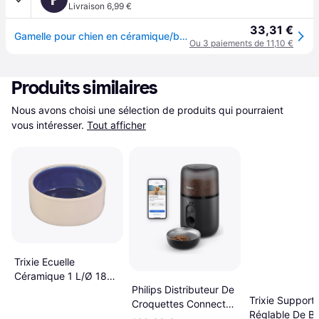
Livraison 6,99 €
33,31 €
Gamelle pour chien en céramique/bois Trixie - Beige
Ou 3 paiements de 11,10 €
Produits similaires
Nous avons choisi une sélection de produits qui pourraient 
vous intéresser.
Tout afficher
Trixie Ecuelle
Céramique 1 L/Ø 18
Philips Distributeur De
Cm Crème/Bleu 2450
Trixie Support
Croquettes Connecté
Réglable De Bo
Avec Caméra 45 L