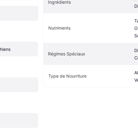
Ingrédients
D
T
Nutriments
O
S
chiens
D
Régimes Spéciaux
C
A
Type de Nourriture
V