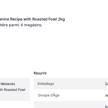
anine Recipe with Roasted Fowl 2kg
chère parmi 
4
 magasins.
Nourrir
Emballage
 Wetlands 
S
th Roasted Fowl 
Groupe d'Âge
A
P