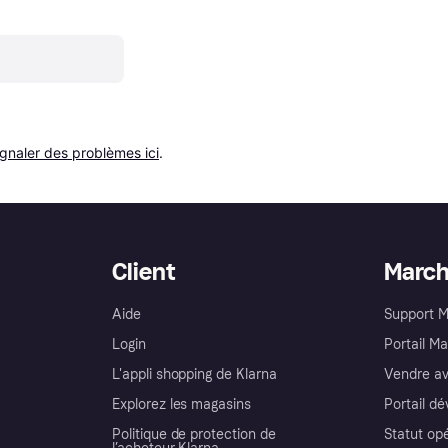
ignaler des problèmes ici
.
Client
Marc
Aide
Support 
Login
Portail M
L'appli shopping de Klarna
Vendre av
Explorez les magasins
Portail d
Politique de protection de
Statut op