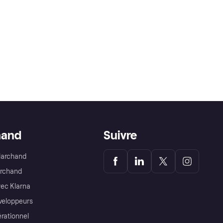
hand
Suivre
Marchand
archand
ec Klarna
éveloppeurs
érationnel