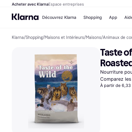
Acheter avec Klarna
Espace entreprises
Découvrez Klarna
Shopping
App
Aid
Klarna
/
Shopping
/
Maisons et Intérieurs
/
Maisons
/
Animaux de co
Options de paiem
Magasins
Toutes les options d
Cdiscoun
Taste o
paiement
Airbnb
Payer maintenant
Booking.
Roasted
Paiement en 3 fois
Temu
Paiement à 30 jours
JD Sport
Nourriture po
Klarna sur Apple Pa
Comparez les 
À partir de 6,33
Voir tous les