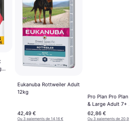
t
g
Eukanuba Rottweiler Adult
12kg
Pro Plan Pro Plan Me
& Large Adult 7+ Age
Defence Chicken 14k
42,49 €
62,86 €
Ou 3 paiements de 14,16 €
Ou 3 paiements de 20,95 €