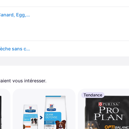
Taste Of The Wild Wetlands 2 Kg Universel Poulet, Canard, Egg, Pomme De Terre
TASTE OF THE WILD Wetlands, Canard, nourriture sèche sans céréales pour chiens, 2kg
aient vous intéresser.
Tendance