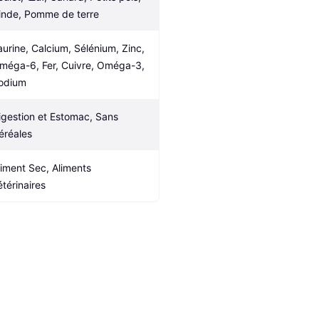
inde, Pomme de terre
aurine, Calcium, Sélénium, Zinc, 
méga-6, Fer, Cuivre, Oméga-3, 
odium
igestion et Estomac, Sans 
éréales
liment Sec, Aliments 
étérinaires