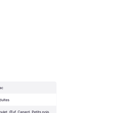
ac
dultes
oulet, Œuf, Canard, Petits pois, 