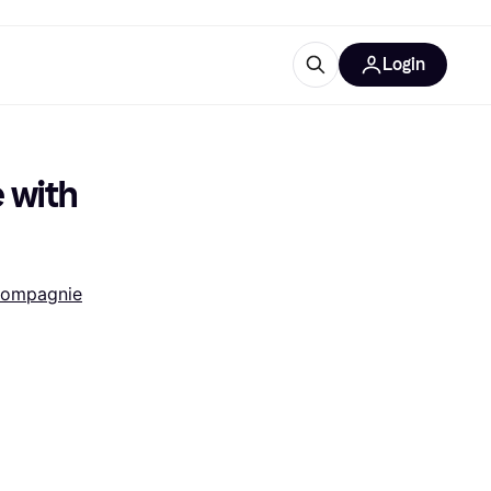
Login
lus d'informations
de bureau
u'est-ce que Klarna?
 with 
compagnie
catégories