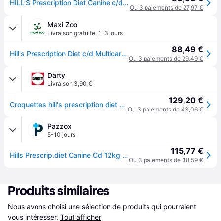
HILL'S Prescription Diet Canine c/d Multicare Chicken 12 kg
Ou 3 paiements de 27,97 €
Maxi Zoo
Livraison gratuite
,
1-3 jours
88,49 €
Hill's Prescription Diet c/d Multicare 12 kg
Ou 3 paiements de 29,49 €
Darty
Livraison 3,90 €
129,20 €
Croquettes hill's prescription diet canine c/d sac 12 kg
Ou 3 paiements de 43,06 €
Pazzox
5-10 jours
115,77 €
Hills Prescrip.diet Canine Cd 12kg 9176n
Ou 3 paiements de 38,59 €
Produits similaires
Nous avons choisi une sélection de produits qui pourraient 
vous intéresser.
Tout afficher