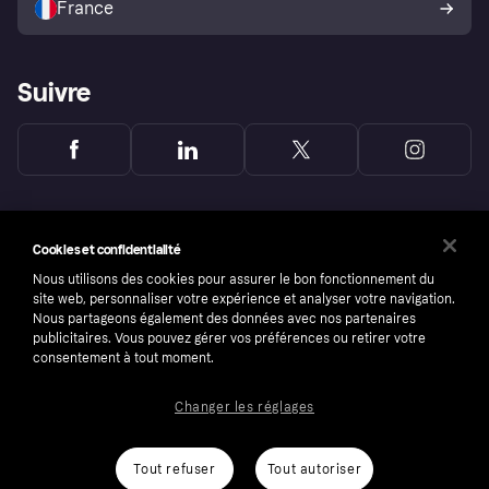
France
Suivre
Cookies et confidentialité
Nous utilisons des cookies pour assurer le bon fonctionnement du
site web, personnaliser votre expérience et analyser votre navigation.
Nous partageons également des données avec nos partenaires
publicitaires. Vous pouvez gérer vos préférences ou retirer votre
consentement à tout moment.
Changer les réglages
Copyright © 2005-2026 Klarna Bank AB (publ). Headquarters: Stockholm, Sweden. All
rights reserved. Klarna Bank AB (publ). Sveavägen 46, 111 34 Stockholm. Organization
number: 556737-0431
Tout refuser
Tout autoriser