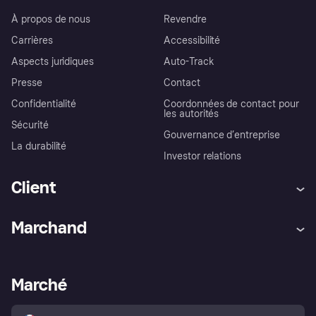
À propos de nous
Revendre
Carrières
Accessibilité
Aspects juridiques
Auto-Track
Presse
Contact
Confidentialité
Coordonnées de contact pour
les autorités
Sécurité
Gouvernance d’entreprise
La durabilité
Investor relations
Client
Aide
Réclamations
Marchand
Login
Protection contre la fraude
Support Marchand
Portail développeurs
L'appli shopping de Klarna
Paramètres de confidentialité
Portail Marchand
Statut opérationnel
Marché
Explorez les magasins
Votre droit de rétractation
Vendre avec Klarna
Plateformes et partenaires
Politique de protection de
l’acheteur Klarna