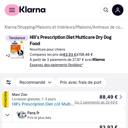
Acheter avec Klarna
Espace entreprises
Klarna
/
Shopping
/
Maisons et Intérieurs
/
Maisons
/
Animaux de compagnie
Hill's Prescription Diet Multicare Dry Dog 
Tendance
Food
Nourriture pour chiens
Comparez les prix de
83,93 €
à
159,46 €
+
2
À partir de 3 paiements de 27,97 € avec
Essayez des paiements flexibles*
Recommandé
Prix avec frais de port
SPONSORISÉ
Maxi Zoo
88,49 €
Livraison gratuite
,
1-3 jours
Ou 3 paiements de 29,49 €
Hill's Prescription Diet c/d Multicare 12 kg
Fera.fr
Prix le plus bas
83,93 €