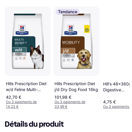
Tendance
Hills Prescription Diet
Hills Prescription Diet
Hill's 48x360g 
w/d Feline Multi-
j/d Dry Dog Food 16kg
Digestive
Benefit 3 kg
CarePrescripti
42,70 €
101,98 €
hundefoder
4,75 €
Ou 3 paiements de
Ou 3 paiements de
14,23 €
33,99 €
Ou 3 paiements d
Détails du produit