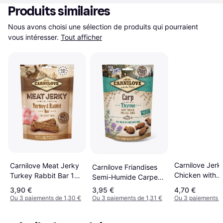
Produits similaires
Nous avons choisi une sélection de produits qui pourraient 
vous intéresser.
Tout afficher
Carnilove Jerk
Carnilove Meat Jerky
Carnilove Friandises
Chicken with
Turkey Rabbit Bar 100
Semi-Humide Carpe
Pheasant Bar 
g
Et Thym Pour Chien
3,90 €
3,95 €
4,70 €
Treats 100 g 0
200g
Ou 3 paiements de 1,30 €
Ou 3 paiements de 1,31 €
Ou 3 paiements d