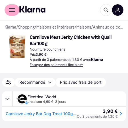
Acheter avec Klarna
Espace entreprises
Klarna
/
Shopping
/
Maisons et Intérieurs
/
Maisons
/
Animaux de compagnie
Carnilove Meat Jerky Chicken with Quail 
Bar 100 g
Nourriture pour chiens
Prix
3,90 €
À partir de 3 paiements de 1,30 € avec
Essayez des paiements flexibles*
Recommandé
Prix avec frais de port
Electrical World
Livraison 4,60 €
,
3 jours
3,90 €
Carnilove Jerky Bar Dog Treat 100g - Chicken with Quail
Ou 3 paiements de 1,30 €