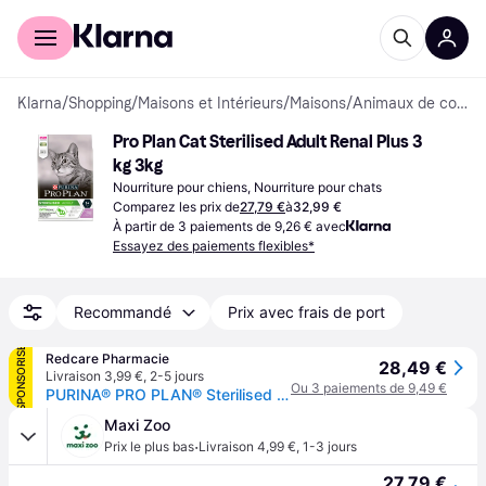
Acheter avec Klarna
Espace entreprises
Klarna
/
Shopping
/
Maisons et Intérieurs
/
Maisons
/
Animaux de compagnie
Pro Plan Cat Sterilised Adult Renal Plus 3 
kg 3kg
Nourriture pour chiens, Nourriture pour chats
Comparez les prix de
27,79 €
à
32,99 €
À partir de 3 paiements de 9,26 € avec
Essayez des paiements flexibles*
Recommandé
Prix avec frais de port
SPONSORISÉ
Redcare Pharmacie
28,49 €
Livraison 3,99 €
,
2-5 jours
Ou 3 paiements de 9,49 €
PURINA® PRO PLAN® Sterilised RENAL PLUS Adult Chat Dinde Pellet(S) 3000 g
Maxi Zoo
·
Prix le plus bas
Livraison 4,99 €
,
1-3 jours
27,79 €