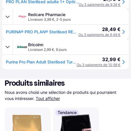
PRO PLAN Sterilised adulte 1+ Optirenal riche en dinde 3 kg
Ou 3 paiements de 9,26 €
Redcare Pharmacie
Livraison 3,99 €
,
2-5 jours
28,49 €
PURINA® PRO PLAN® Sterilised RENAL PLUS Adult Chat Dinde Pellet(S) 3000 g
Ou 3 paiements de 9,49 €
Bricoinn
Livraison 2,99 €
,
9 jours
32,99 €
Purina Pro Plan Adult Sterilised Turkey Cat Feed 3kg Clair 3kg
Ou 3 paiements de 10,99 €
Produits similaires
Nous avons choisi une sélection de produits qui pourraient 
vous intéresser.
Tout afficher
Tendance