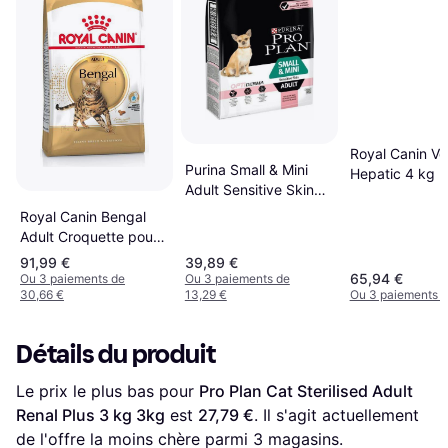
Royal Canin Vd
Purina Small & Mini
Hepatic 4 kg
Adult Sensitive Skin
With Optiderma 7kg
Royal Canin Bengal
Adult Croquette pour
Chat 10 kg Volaille
91,99 €
39,89 €
Légumes
65,94 €
Ou 3 paiements de
Ou 3 paiements de
30,66 €
13,29 €
Ou 3 paiements d
Détails du produit
Le prix le plus bas pour 
Pro Plan Cat Sterilised Adult 
Renal Plus 3 kg 3kg
 est 
27,79 €
. Il s'agit actuellement 
de l'offre la moins chère parmi 
3
 magasins.