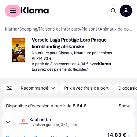
Acheter avec Klarna
Espace entreprises
Klarna
/
Shopping
/
Maisons et Intérieurs
/
Maisons
/
Animaux de compagnie
Versele Laga Prestige Loro Parque 
kornblanding afrikanske
Nourriture pour Oiseaux, Nourriture pour chiens
Prix
14,83 €
À partir de 3 paiements de 4,94 € avec
Essayez des paiements flexibles*
Recommandé
Prix avec frais de port
D'occasio
Disponible d'occasion à partir de 
8,64 €
Show
Kaufland.fr
Livraison gratuite
,
3-4 jours
14,83 €