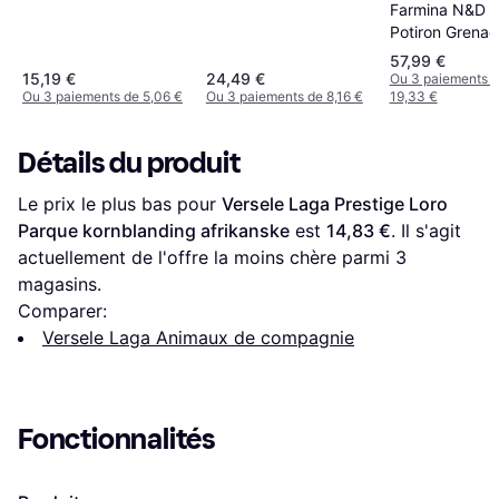
Farmina N&D P
Potiron Grenad
12kg
57,99 €
15,19 €
24,49 €
Ou 3 paiements 
Ou 3 paiements de 5,06 €
Ou 3 paiements de 8,16 €
19,33 €
Détails du produit
Le prix le plus bas pour 
Versele Laga Prestige Loro 
Parque kornblanding afrikanske
 est 
14,83 €
. Il s'agit 
actuellement de l'offre la moins chère parmi 
3
magasins.
Comparer:
Versele Laga Animaux de compagnie
Fonctionnalités