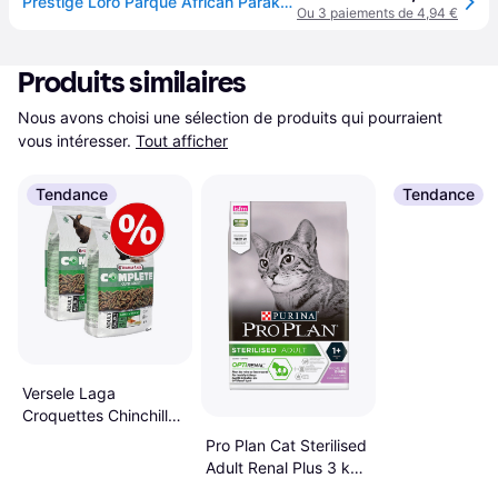
Prestige Loro Parque African Parakeet Mix - 1 kg
Ou 3 paiements de 4,94 €
Produits similaires
Nous avons choisi une sélection de produits qui pourraient 
vous intéresser.
Tout afficher
Tendance
Tendance
Versele Laga
Croquettes Chinchilla
Complete Pour
Pro Plan Cat Sterilised
Chinchillas 1.75 kg
Adult Renal Plus 3 kg
3kg