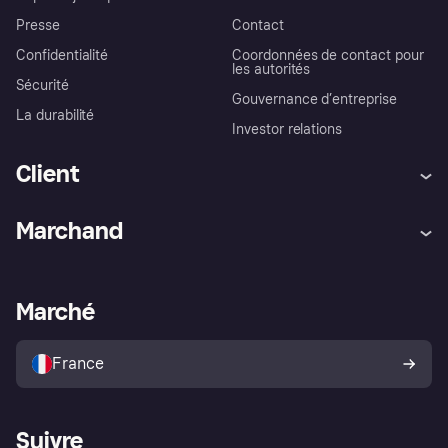
Presse
Contact
Confidentialité
Coordonnées de contact pour
les autorités
Sécurité
Gouvernance d’entreprise
La durabilité
Investor relations
Client
Aide
Réclamations
Marchand
Login
Protection contre la fraude
Support Marchand
Portail développeurs
L'appli shopping de Klarna
Paramètres de confidentialité
Portail Marchand
Statut opérationnel
Marché
Explorez les magasins
Votre droit de rétractation
Vendre avec Klarna
Plateformes et partenaires
Politique de protection de
l’acheteur Klarna
France
Suivre