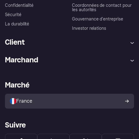
Confidentialité
Coordonnées de contact pour
les autorités
Sécurité
Gouvernance d’entreprise
La durabilité
Investor relations
Client
Aide
Réclamations
Marchand
Login
Protection contre la fraude
Support Marchand
Portail développeurs
L'appli shopping de Klarna
Paramètres de confidentialité
Portail Marchand
Statut opérationnel
Marché
Explorez les magasins
Votre droit de rétractation
Vendre avec Klarna
Plateformes et partenaires
Politique de protection de
l’acheteur Klarna
France
Suivre