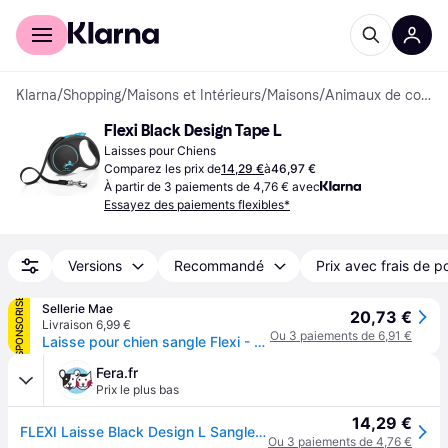
Acheter avec Klarna
Espace entreprises
Klarna
/
Shopping
/
Maisons et Intérieurs
/
Maisons
/
Animaux de compagnie
Flexi Black Design Tape L
Laisses pour Chiens
Comparez les prix de
14,29 €
à
46,97 €
À partir de 3 paiements de 4,76 € avec
Essayez des paiements flexibles*
Versions
Recommandé
Prix avec frais de p
SPONSORISÉ
Sellerie Mae
20,73 €
Livraison 6,99 €
Ou 3 paiements de 6,91 €
Laisse pour chien sangle Flexi - Bleu
Fera.fr
Prix le plus bas
14,29 €
FLEXI Laisse Black Design L Sangle 5 m Bleu
Ou 3 paiements de 4,76 €