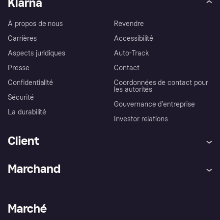
Klarna
À propos de nous
Revendre
Carrières
Accessibilité
Aspects juridiques
Auto-Track
Presse
Contact
Confidentialité
Coordonnées de contact pour
les autorités
Sécurité
Gouvernance d’entreprise
La durabilité
Investor relations
Client
Aide
Réclamations
Marchand
Login
Protection contre la fraude
Support Marchand
Portail développeurs
L'appli shopping de Klarna
Paramètres de confidentialité
Portail Marchand
Statut opérationnel
Marché
Explorez les magasins
Votre droit de rétractation
Vendre avec Klarna
Plateformes et partenaires