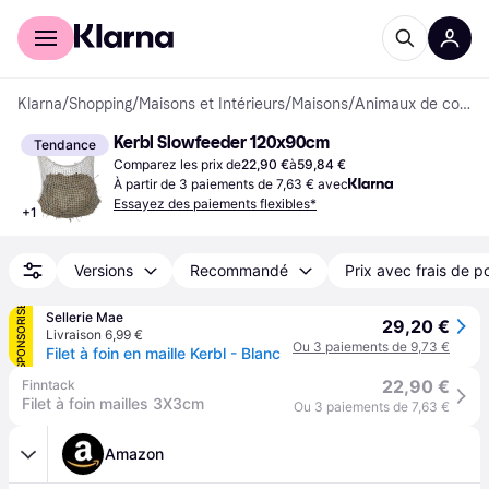
Acheter avec Klarna
Espace entreprises
Klarna
/
Shopping
/
Maisons et Intérieurs
/
Maisons
/
Animaux de compagnie
Kerbl Slowfeeder 120x90cm
Tendance
Comparez les prix de
22,90 €
à
59,84 €
À partir de 3 paiements de 7,63 € avec
Essayez des paiements flexibles*
+
1
Versions
Recommandé
Prix avec frais de p
SPONSORISÉ
Sellerie Mae
29,20 €
Livraison 6,99 €
Ou 3 paiements de 9,73 €
Filet à foin en maille Kerbl - Blanc
22,90 €
Finntack
Filet à foin mailles 3X3cm
Ou 3 paiements de 7,63 €
Amazon