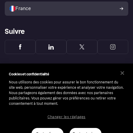
Politique de protection de
l’acheteur Klarna
France
Suivre
Cookies et confidentialité
Nous utilisons des cookies pour assurer le bon fonctionnement du
site web, personnaliser votre expérience et analyser votre navigation.
Nous partageons également des données avec nos partenaires
publicitaires. Vous pouvez gérer vos préférences ou retirer votre
consentement à tout moment.
Changer les réglages
Copyright © 2005-2026 Klarna Bank AB (publ). Headquarters: Stockholm, Sweden. All
rights reserved. Klarna Bank AB (publ). Sveavägen 46, 111 34 Stockholm. Organization
number: 556737-0431