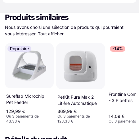
Produits similaires
Nous avons choisi une sélection de produits qui pourraient 
vous intéresser.
Tout afficher
Populaire
-14%
Frontline Com
Sureflap Microchip
PetKit Pura Max 2
- 3 Pipettes
Pet Feeder
Litière Automatique
129,99 €
369,99 €
14,09 €
Ou 3 paiements de
Ou 3 paiements de
43,33 €
123,33 €
Ou 3 paiements d