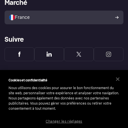
Portail Marchand
Statut opérationnel
Marché
Explorez les magasins
Votre droit de rétractation
Vendre avec Klarna
Plateformes et partenaires
Politique de protection de
l’acheteur Klarna
France
Suivre
Cookies et confidentialité
Nous utilisons des cookies pour assurer le bon fonctionnement du
site web, personnaliser votre expérience et analyser votre navigation.
Nous partageons également des données avec nos partenaires
publicitaires. Vous pouvez gérer vos préférences ou retirer votre
consentement à tout moment.
Changer les réglages
Copyright © 2005-2026 Klarna Bank AB (publ). Headquarters: Stockholm, Sweden. All