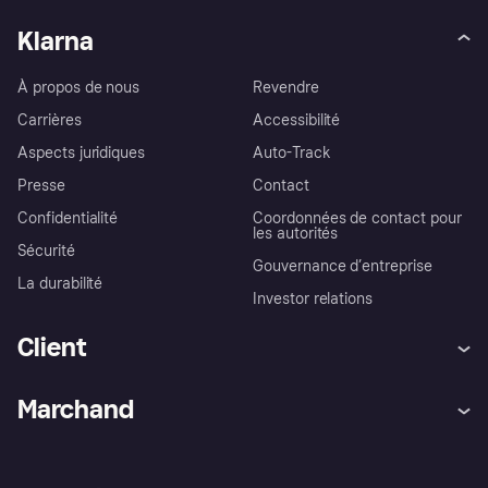
Klarna
À propos de nous
Revendre
Carrières
Accessibilité
Aspects juridiques
Auto-Track
Presse
Contact
Confidentialité
Coordonnées de contact pour
les autorités
Sécurité
Gouvernance d’entreprise
La durabilité
Investor relations
Client
Aide
Réclamations
Marchand
Login
Protection contre la fraude
Support Marchand
Portail développeurs
L'appli shopping de Klarna
Paramètres de confidentialité