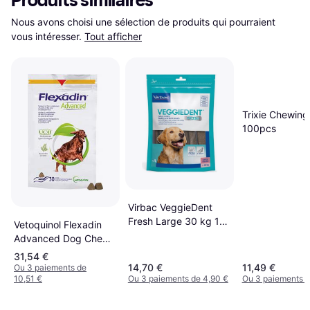
Produits similaires
Nous avons choisi une sélection de produits qui pourraient 
vous intéresser.
Tout afficher
Trixie Chewing 
100pcs
Virbac VeggieDent
Fresh Large 30 kg 15
Vetoquinol Flexadin
Lamelles
Advanced Dog Chews
with UCII 30 Tablets
31,54 €
14,70 €
11,49 €
Ou 3 paiements de
10,51 €
Ou 3 paiements de 4,90 €
Ou 3 paiements d