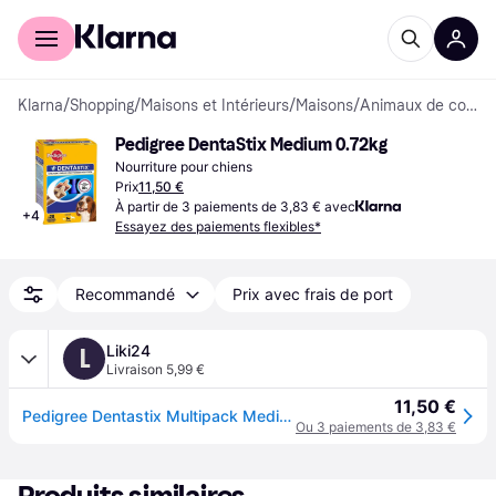
Acheter avec Klarna
Espace entreprises
Klarna
/
Shopping
/
Maisons et Intérieurs
/
Maisons
/
Animaux de compagnie
Pedigree DentaStix Medium 0.72kg
Nourriture pour chiens
Prix
11,50 €
À partir de 3 paiements de 3,83 € avec
+
4
Essayez des paiements flexibles*
Recommandé
Prix avec frais de port
Liki24
L
Livraison 5,99 €
11,50 €
Pedigree Dentastix Multipack Medium 28pcs
Ou 3 paiements de 3,83 €