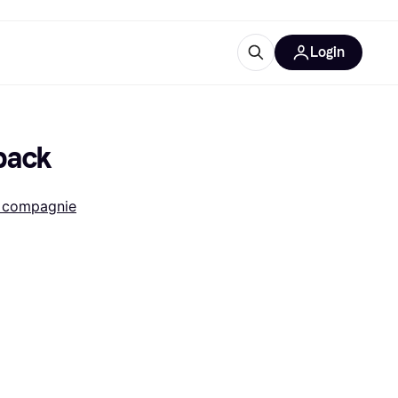
Login
lus d'informations
de bureau
u'est-ce que Klarna?
-pack
 compagnie
catégories