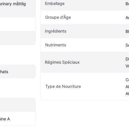
Emballage
rinary måttlig 
B
Groupe d'Âge
A
Ingrédients
Bl
Nutriments
S
D
Régimes Spéciaux
V
chats
C
Type de Nourriture
A
A
mine A