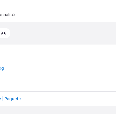
onnalités
59 €
kg
Royal Canin Veterinary Urinary S/O Moderate Calorie | Paquete Triple | 3 x 400 g | Nourriture sèche pour Chats | pour Le Soutien en Cas de Cristaux de Struvite | Teneur énergétique modérée