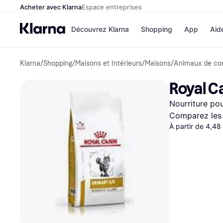
Acheter avec Klarna
Espace entreprises
Découvrez Klarna
Shopping
App
Aid
Klarna
/
Shopping
/
Maisons et Intérieurs
/
Maisons
/
Animaux de co
Options de paiem
Magasins
Toutes les options d
Cdiscoun
Royal Ca
paiement
Airbnb
Payer maintenant
Booking.
Nourriture po
Paiement en 3 fois
Temu
Paiement à 30 jours
JD Sport
Comparez les 
Klarna sur Apple Pa
À partir de 4,48
Voir tous les