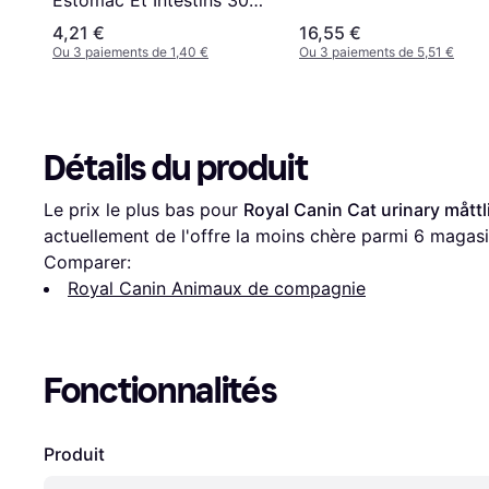
G
4,21 €
16,55 €
Ou 3 paiements de 1,40 €
Ou 3 paiements de 5,51 €
Détails du produit
Le prix le plus bas pour 
Royal Canin Cat urinary måttl
actuellement de l'offre la moins chère parmi 
6
 magasi
Comparer:
Royal Canin Animaux de compagnie
Fonctionnalités
Produit