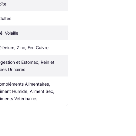
oîte
dultes
é, Volaille
élénium, Zinc, Fer, Cuivre
igestion et Estomac, Rein et 
oies Urinaires
ompléments Alimentaires, 
liment Humide, Aliment Sec, 
liments Vétérinaires