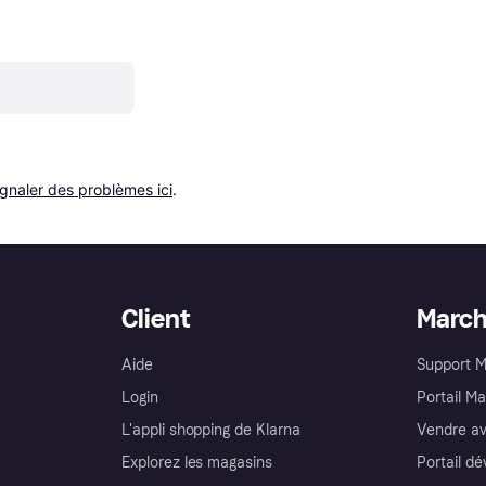
ignaler des problèmes ici
.
Client
Marc
Aide
Support 
Login
Portail M
L'appli shopping de Klarna
Vendre av
Explorez les magasins
Portail d