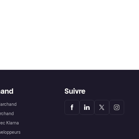
hand
Suivre
Marchand
archand
ec Klarna
éveloppeurs