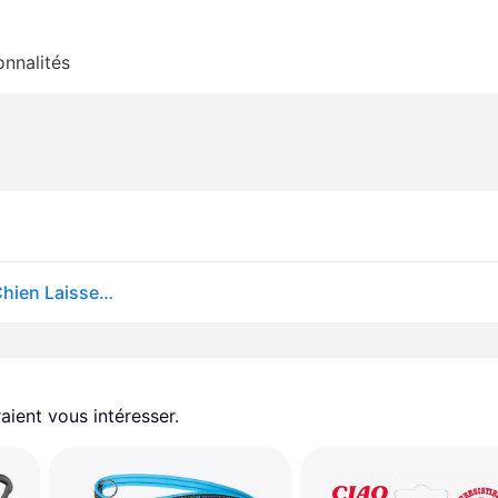
onnalités
Hunter Training Leash Freestyle 2 M Marron Nylon Chien Laisse Éducative
aient vous intéresser.