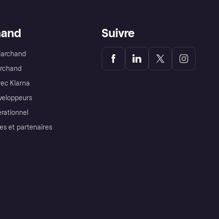
hand
Suivre
Marchand
archand
ec Klarna
éveloppeurs
érationnel
es et partenaires