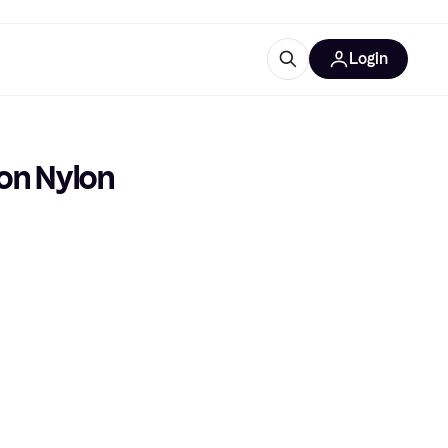
Login
lus d'informations
de bureau
u'est-ce que Klarna?
on Nylon 
catégories