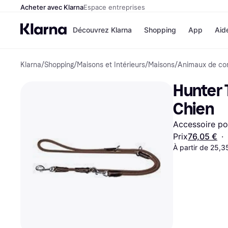
Acheter avec Klarna
Espace entreprises
Découvrez Klarna
Shopping
App
Aid
Klarna
/
Shopping
/
Maisons et Intérieurs
/
Maisons
/
Animaux de co
Options de paiem
Magasins
Toutes les options d
Cdiscoun
Hunter 
paiement
Airbnb
Payer maintenant
Booking.
Chien
Paiement en 3 fois
Temu
Paiement à 30 jours
JD Sport
Accessoire po
Klarna sur Apple Pa
Prix
76,05 €
·
À partir de 25,
Voir tous les