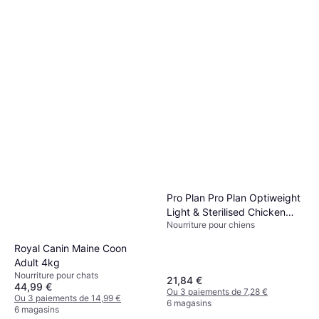
Pro Plan Pro Plan Optiweight
Light & Sterilised Chicken
Nourriture pour chiens
Adult Dog Food 3kg
Royal Canin Maine Coon
Adult 4kg
Nourriture pour chats
21,84 €
44,99 €
Ou 3 paiements de 7,28 €
Ou 3 paiements de 14,99 €
6 magasins
6 magasins