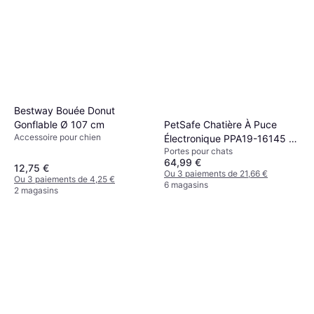
Bestway Bouée Donut
PetSafe Chatière À Puce
Gonflable Ø 107 cm
Accessoire pour chien
Électronique PPA19-16145 22
Portes pour chats
x 23.9 cm Installation Facile
64,99 €
12,75 €
Ou 3 paiements de 21,66 €
Ou 3 paiements de 4,25 €
6 magasins
2 magasins