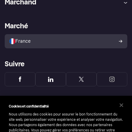
Marchand
Login
Protection contre la fraude
Support Marchand
Portail développeurs
L'appli shopping de Klarna
Paramètres de confidentialité
Portail Marchand
Statut opérationnel
Marché
Explorez les magasins
Votre droit de rétractation
Vendre avec Klarna
Plateformes et partenaires
Politique de protection de
l’acheteur Klarna
France
Suivre
Cookies et confidentialité
Nous utilisons des cookies pour assurer le bon fonctionnement du
site web, personnaliser votre expérience et analyser votre navigation.
Nous partageons également des données avec nos partenaires
publicitaires. Vous pouvez gérer vos préférences ou retirer votre