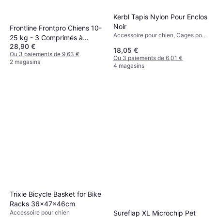
Kerbl Tapis Nylon Pour Enclos
Noir
Frontline Frontpro Chiens 10-
Accessoire pour chien, Cages pour
25 kg - 3 Comprimés à
Rongeurs, Extérieur
28,90 €
Croquer
18,05 €
Ou 3 paiements de 9,63 €
Ou 3 paiements de 6,01 €
2 magasins
4 magasins
Trixie Bicycle Basket for Bike
Racks 36x47x46cm
Accessoire pour chien
Sureflap XL Microchip Pet