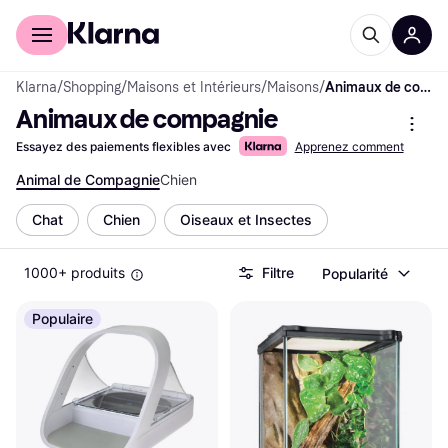
Acheter avec Klarna
Espace entreprises
Klarna
/
Shopping
/
Maisons et Intérieurs
/
Maisons
/
Animaux de compagnie
Animaux de compagnie
Essayez des paiements flexibles avec
Apprenez comment
Animal de Compagnie
Chien
Chat
Chien
Oiseaux et Insectes
1000+ produits
Filtre
Popularité
Populaire