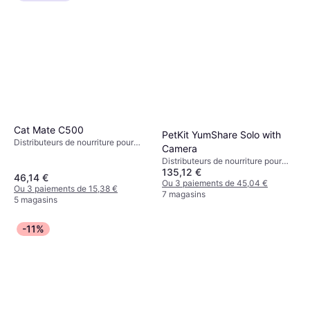
Cat Mate C500
PetKit YumShare Solo with
Distributeurs de nourriture pour
Camera
chien, Distributeurs de nourriture
Distributeurs de nourriture pour
pour chats
135,12 €
chien
46,14 €
Ou 3 paiements de 45,04 €
Ou 3 paiements de 15,38 €
7 magasins
5 magasins
-11%