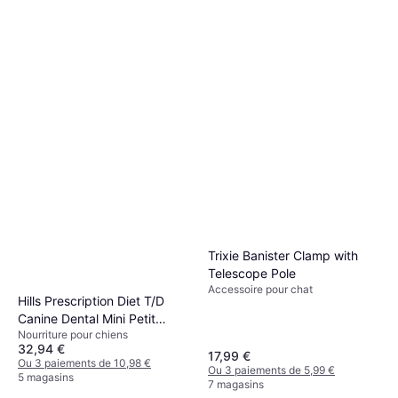
Trixie Banister Clamp with
Telescope Pole
Accessoire pour chat
Hills Prescription Diet T/D
Canine Dental Mini Petit
Nourriture pour chiens
Chien au Poulet - 3 kg
32,94 €
17,99 €
Ou 3 paiements de 10,98 €
Ou 3 paiements de 5,99 €
5 magasins
7 magasins