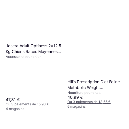
Josera Adult Optiness 2x12 5
Kg Chiens Races Moyennes
Accessoire pour chien
Grandes Avec Grosses
Croquettes
Hill's Prescription Diet Feline
Metabolic Weight
Nourriture pour chats
Management Chicken 3kg
40,99 €
47,81 €
Ou 3 paiements de 13,66 €
Ou 3 paiements de 15,93 €
6 magasins
4 magasins