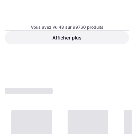
Vous avez vu 48 sur 99760 produits
Afficher plus
Hill's Prescription Diet t/d
Feline Dental Care 1.5 kg
Trixie Lucano Cat Tree XXL
Nourriture pour chats
26,49 €
109,99 €
Ou 3 paiements de 8,83 €
Ou 3 paiements de 36,66 €
6 magasins
9 magasins
1
2
3
...
783
...
1563