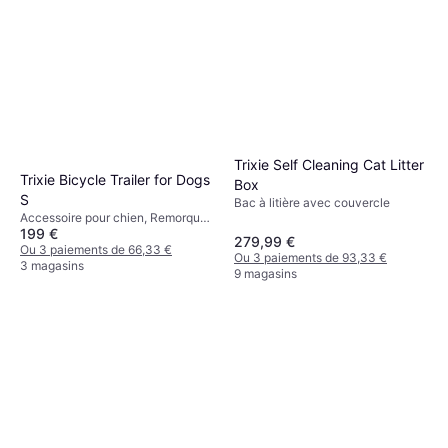
Trixie Self Cleaning Cat Litter
Trixie Bicycle Trailer for Dogs
Box
S
Bac à litière avec couvercle
Accessoire pour chien, Remorque
199 €
à vélo pour chien
279,99 €
Ou 3 paiements de 66,33 €
Ou 3 paiements de 93,33 €
3 magasins
9 magasins