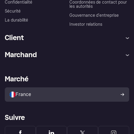
Confidentialité
Coordonnées de contact pour
les autorités
Sécurité
Gouvernance d’entreprise
La durabilité
Investor relations
Client
Aide
Réclamations
Marchand
Login
Protection contre la fraude
Support Marchand
Portail développeurs
L'appli shopping de Klarna
Paramètres de confidentialité
Portail Marchand
Statut opérationnel
Marché
Explorez les magasins
Votre droit de rétractation
Vendre avec Klarna
Plateformes et partenaires
Politique de protection de
l’acheteur Klarna
France
Suivre