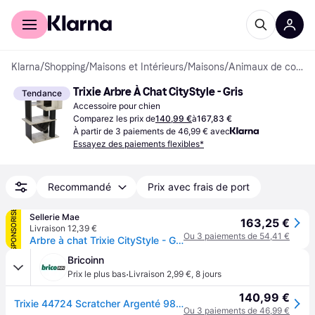
Acheter avec Klarna
Espace entreprises
Klarna
/
Shopping
/
Maisons et Intérieurs
/
Maisons
/
Animaux de compagnie
Trixie Arbre À Chat CityStyle - Gris
Tendance
Accessoire pour chien
Comparez les prix de
140,99 €
à
167,83 €
À partir de 3 paiements de 46,99 € avec
Essayez des paiements flexibles*
Recommandé
Prix avec frais de port
SPONSORISÉ
Sellerie Mae
163,25 €
Livraison 12,39 €
Ou 3 paiements de 54,41 €
Arbre à chat Trixie CityStyle - Gris
Bricoinn
·
Prix le plus bas
Livraison 2,99 €
,
8 jours
140,99 €
Trixie 44724 Scratcher Argenté 98 cm
Ou 3 paiements de 46,99 €