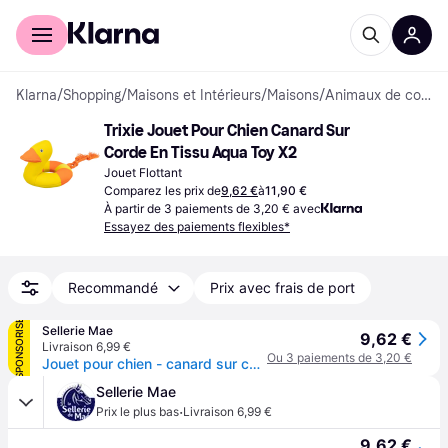
Acheter avec Klarna
Espace entreprises
Klarna
/
Shopping
/
Maisons et Intérieurs
/
Maisons
/
Animaux de compagnie
Trixie Jouet Pour Chien Canard Sur 
Corde En Tissu Aqua Toy X2
Jouet Flottant
Comparez les prix de
9,62 €
à
11,90 €
À partir de 3 paiements de 3,20 € avec
Essayez des paiements flexibles*
Recommandé
Prix avec frais de port
SPONSORISÉ
Sellerie Mae
9,62 €
Livraison 6,99 €
Ou 3 paiements de 3,20 €
Jouet pour chien - canard sur corde en tissu Trixie Aqua Toy - Jaune
Sellerie Mae
·
Prix le plus bas
Livraison 6,99 €
9,62 €