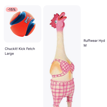
-15%
Ruffwear Hydr
M
Chuckit! Kick Fetch
Large