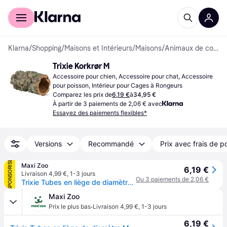
Acheter avec Klarna
Espace entreprises
Klarna
/
Shopping
/
Maisons et Intérieurs
/
Maisons
/
Animaux de compagnie
Trixie Korkrør M
Accessoire pour chien, Accessoire pour chat, Accessoire 
pour poisson, Intérieur pour Cages à Rongeurs
Comparez les prix de
6,19 €
à
34,95 €
À partir de 3 paiements de 2,06 € avec
Essayez des paiements flexibles*
Versions
Recommandé
Prix avec frais de p
SPONSORISÉ
Maxi Zoo
6,19 €
Livraison 4,99 €
,
1-3 jours
Ou 3 paiements de 2,06 €
Trixie Tubes en liège de diamètre M
Maxi Zoo
·
Prix le plus bas
Livraison 4,99 €
,
1-3 jours
6,19 €