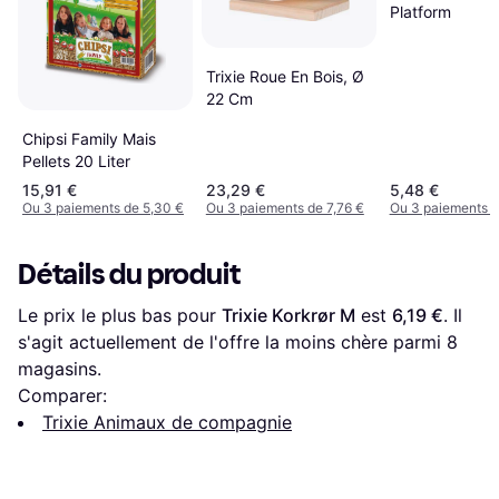
Platform
Trixie Roue En Bois, Ø
22 Cm
Chipsi Family Mais
Pellets 20 Liter
15,91 €
23,29 €
5,48 €
Ou 3 paiements de 5,30 €
Ou 3 paiements de 7,76 €
Ou 3 paiements d
Détails du produit
Le prix le plus bas pour 
Trixie Korkrør M
 est 
6,19 €
. Il 
s'agit actuellement de l'offre la moins chère parmi 
8
magasins.
Comparer:
Trixie Animaux de compagnie