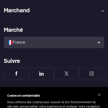
Aide
Réclamations
Marchand
Login
Protection contre la fraude
Support Marchand
Portail développeurs
L'appli shopping de Klarna
Paramètres de confidentialité
Portail Marchand
Statut opérationnel
Marché
Explorez les magasins
Votre droit de rétractation
Vendre avec Klarna
Plateformes et partenaires
Politique de protection de
l’acheteur Klarna
France
Suivre
Cookies et confidentialité
Nous utilisons des cookies pour assurer le bon fonctionnement du
site web, personnaliser votre expérience et analyser votre navigation.