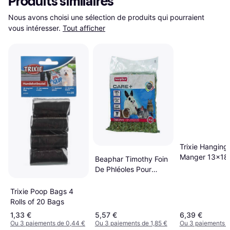
Produits similaires
Nous avons choisi une sélection de produits qui pourraient 
vous intéresser.
Tout afficher
Trixie Hanging
Manger 13x18
Beaphar Timothy Foin
De Phléoles Pour
Rongeur Et Lapin –
Riche En Fibres –
Trixie Poop Bags 4
Participe À L'usure
Rolls of 20 Bags
Naturelle Des Dents
1,33 €
5,57 €
6,39 €
Ou 3 paiements de 0,44 €
Ou 3 paiements de 1,85 €
Ou 3 paiements d