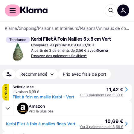
Acheter avec Klarna
Espace entreprises
Klarna
/
Shopping
/
Maisons et Intérieurs
/
Maisons
/
Animaux de compagnie
Kerbl Filet À Foin Mailles 5 x 5 cm Vert
Tendance
Comparez les prix de
10,69 €
à
33,26 €
À partir de 3 paiements de 3,56 € avec
Essayez des paiements flexibles*
Recommandé
Prix avec frais de port
SPONSORISÉ
Sellerie Mae
11,42 €
Livraison 6,99 €
Ou 3 paiements de 3,80 €
Filet à foin en maille Kerbl - Vert
Amazon
Prix le plus bas
10,69 €
Kerbl Filet à foin à mailles fines Vert Taille Unique
Ou 3 paiements de 3,56 €