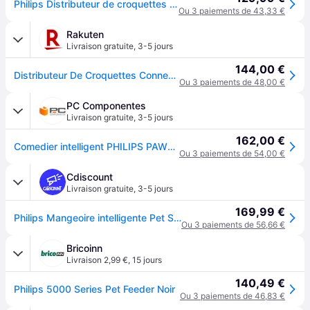
Philips Distributeur de croquettes connecté, Bol 4,5L, caméra & Micro, Noir
Ou 3 paiements de 43,33 €
Rakuten
Livraison gratuite
,
3-5 jours
144,00 €
Distributeur De Croquettes Connecté Avec Caméra Philips Série Pet Paw5320/02
Ou 3 paiements de 48,00 €
PC Componentes
Livraison gratuite
,
3-5 jours
162,00 €
Comedier intelligent PHILIPS PAW5320/02 caméra HD Wi-Fi 4,5L programmable
Ou 3 paiements de 54,00 €
Cdiscount
Livraison gratuite
,
3-5 jours
169,99 €
Philips Mangeoire intelligente Pet Series avec caméra 45 L gris (PAW5320/02) - Gris
Ou 3 paiements de 56,66 €
Bricoinn
Livraison 2,99 €
,
15 jours
140,49 €
Philips 5000 Series Pet Feeder Noir
Ou 3 paiements de 46,83 €