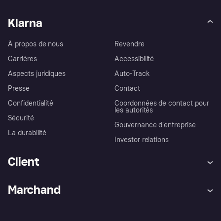
Klarna
À propos de nous
Revendre
Carrières
Accessibilité
Aspects juridiques
Auto-Track
Presse
Contact
Confidentialité
Coordonnées de contact pour
les autorités
Sécurité
Gouvernance d’entreprise
La durabilité
Investor relations
Client
Aide
Réclamations
Marchand
Login
Protection contre la fraude
Support Marchand
Portail développeurs
L'appli shopping de Klarna
Paramètres de confidentialité