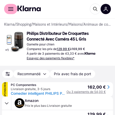
Acheter avec Klarna
Espace entreprises
Klarna
/
Shopping
/
Maisons et Intérieurs
/
Maisons
/
Animaux de compagnie
Philips Distributeur De Croquettes 
Connecté Avec Caméra 45 L Gris
Gamelle pour chien
Comparez les prix de
129,99 €
à
169,99 €
+
1
À partir de 3 paiements de 43,33 € avec
Essayez des paiements flexibles*
Recommandé
Prix avec frais de port
SPONSORISÉ
PC Componentes
162,00 €
Livraison gratuite
,
3-5 jours
Ou 3 paiements de 54,00 €
Comedier intelligent PHILIPS PAW5320/02 caméra HD Wi-Fi 4,5L programmable
Amazon
·
Prix le plus bas
Livraison gratuite
129,99 €