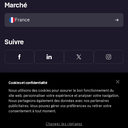
Portail Marchand
Statut opérationnel
Marché
Explorez les magasins
Votre droit de rétractation
Vendre avec Klarna
Plateformes et partenaires
Politique de protection de
l’acheteur Klarna
France
Suivre
Cookies et confidentialité
Nous utilisons des cookies pour assurer le bon fonctionnement du
site web, personnaliser votre expérience et analyser votre navigation.
Nous partageons également des données avec nos partenaires
publicitaires. Vous pouvez gérer vos préférences ou retirer votre
consentement à tout moment.
Changer les réglages