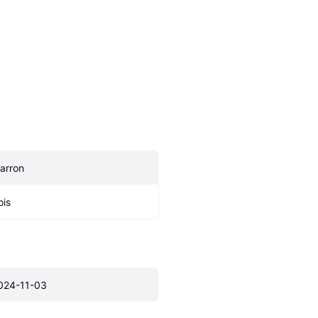
arron
ois
024-11-03