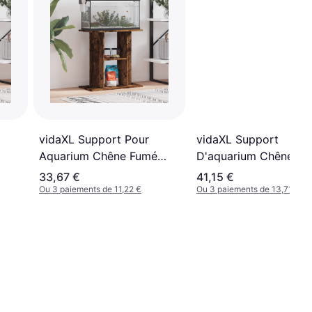
vidaXL Support Pour
vidaXL Support
Aquarium Chêne Fumé
D'aquarium Chêne F
60x30x60 cm
60,5x36x72,5 cm Boi
33,67 €
41,15 €
D'ingénierie
Ou 3 paiements de 11,22 €
Ou 3 paiements de 13,71 €