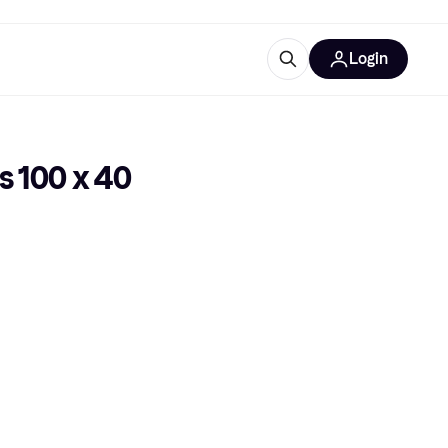
Login
lus d'informations
de bureau
u'est-ce que Klarna?
 100 x 40 
catégories