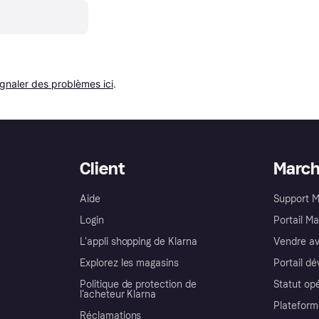
ignaler des problèmes ici
.
Client
Marc
Aide
Support 
Login
Portail M
L'appli shopping de Klarna
Vendre av
Explorez les magasins
Portail d
Politique de protection de
Statut op
l’acheteur Klarna
Plateform
Réclamations