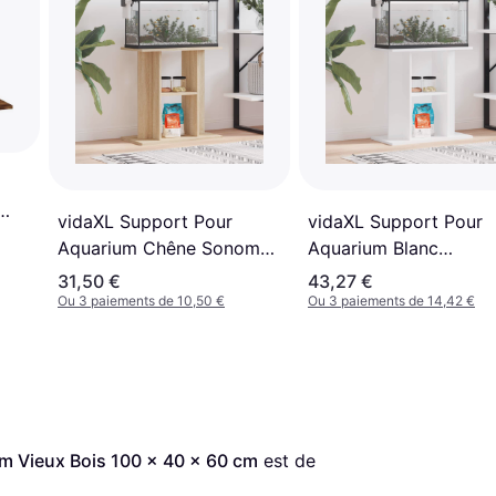
vidaXL Support Pour
vidaXL Support Pour
Aquarium Chêne Sonoma
Aquarium Blanc
60x30x60 cm Bois
60x30x60 cm Bois
31,50 €
43,27 €
d'ingénierie
d'ingénierie
Ou 3 paiements de 10,50 €
Ou 3 paiements de 14,42 €
m Vieux Bois 100 x 40 x 60 cm
 est de 