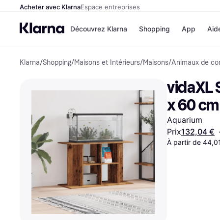
Acheter avec Klarna
Espace entreprises
Découvrez Klarna
Shopping
App
Aid
Klarna
/
Shopping
/
Maisons et Intérieurs
/
Maisons
/
Animaux de co
Options de paiem
Magasins
Toutes les options d
Cdiscoun
vidaXL 
paiement
Airbnb
Payer maintenant
Booking.
x 60 cm
Paiement en 3 fois
Temu
Paiement à 30 jours
JD Sport
Aquarium
Klarna sur Apple Pa
Prix
132,04 €
À partir de 44,0
Voir tous les