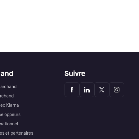
hand
Suivre
Marchand
archand
ec Klarna
éveloppeurs
érationnel
es et partenaires