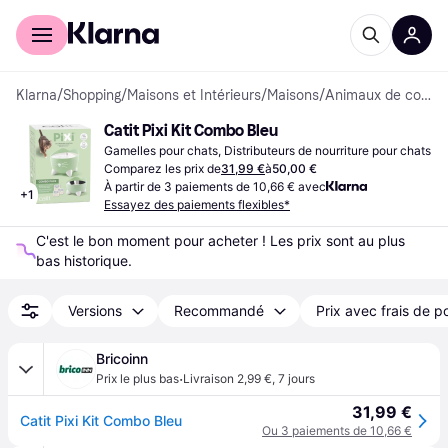
Acheter avec Klarna
Espace entreprises
Klarna
/
Shopping
/
Maisons et Intérieurs
/
Maisons
/
Animaux de compagnie
Catit Pixi Kit Combo Bleu
Gamelles pour chats, Distributeurs de nourriture pour chats
Comparez les prix de
31,99 €
à
50,00 €
À partir de 3 paiements de 10,66 € avec
+
1
Essayez des paiements flexibles*
C'est le bon moment pour acheter ! Les prix sont au plus 
bas historique.
Versions
Recommandé
Prix avec frais de p
Bricoinn
·
Prix le plus bas
Livraison 2,99 €
,
7 jours
31,99 €
Catit Pixi Kit Combo Bleu
Ou 3 paiements de 10,66 €