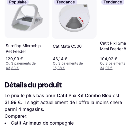
Populaire
Tendance
Tendance
Catit Pixi Smar
Sureflap Microchip
Cat Mate C500
Meal Feeder W
Pet Feeder
129,99 €
46,14 €
104,92 €
Ou 3 paiements de
Ou 3 paiements de
Ou 3 paiements 
43,33 €
15,38 €
34,97 €
Détails du produit
Le prix le plus bas pour 
Catit Pixi Kit Combo Bleu
 est 
31,99 €
. Il s'agit actuellement de l'offre la moins chère 
parmi 
4
 magasins.
Comparer:
Catit Animaux de compagnie