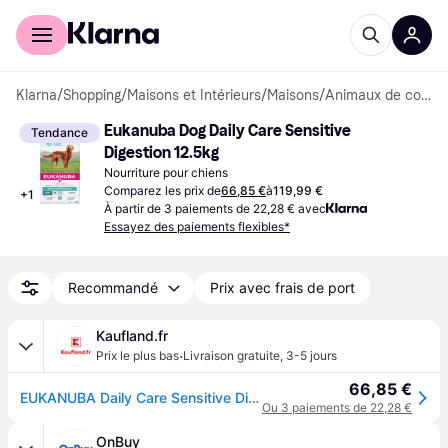
Acheter avec Klarna
Espace entreprises
Klarna
/
Shopping
/
Maisons et Intérieurs
/
Maisons
/
Animaux de compagnie
Eukanuba Dog Daily Care Sensitive 
Tendance
Digestion 12.5kg
Nourriture pour chiens
Comparez les prix de
66,85 €
à
119,99 €
+
1
À partir de 3 paiements de 22,28 € avec
Essayez des paiements flexibles*
Recommandé
Prix avec frais de port
Kaufland.fr
·
Prix le plus bas
Livraison gratuite
,
3-5 jours
66,85 €
EUKANUBA Daily Care Sensitive Digestion 12 kg
Ou 3 paiements de 22,28 €
OnBuy