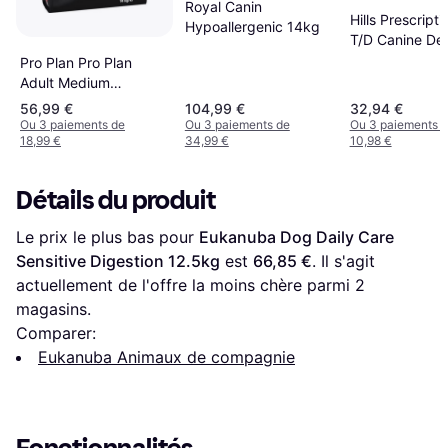
Royal Canin
Hills Prescripti
Hypoallergenic 14kg
T/D Canine Den
Petit Chien au 
Pro Plan Pro Plan
3 kg
Adult Medium
Sensitive Skin 14kg
56,99 €
104,99 €
32,94 €
Ou 3 paiements de
Ou 3 paiements de
Ou 3 paiements 
18,99 €
34,99 €
10,98 €
Détails du produit
Le prix le plus bas pour 
Eukanuba Dog Daily Care 
Sensitive Digestion 12.5kg
 est 
66,85 €
. Il s'agit 
actuellement de l'offre la moins chère parmi 
2
magasins.
Comparer:
Eukanuba Animaux de compagnie