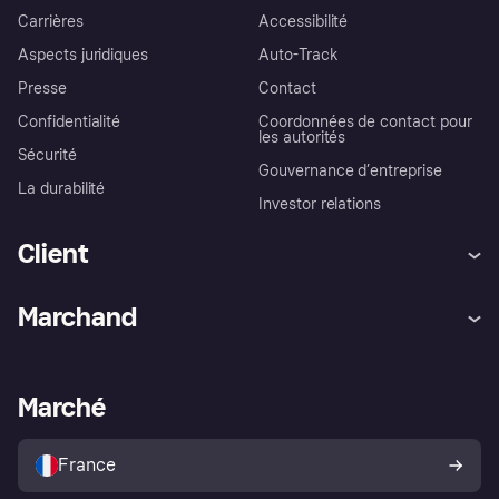
Carrières
Accessibilité
Aspects juridiques
Auto-Track
Presse
Contact
Confidentialité
Coordonnées de contact pour
les autorités
Sécurité
Gouvernance d’entreprise
La durabilité
Investor relations
Client
Aide
Réclamations
Marchand
Login
Protection contre la fraude
Support Marchand
Portail développeurs
L'appli shopping de Klarna
Paramètres de confidentialité
Portail Marchand
Statut opérationnel
Marché
Explorez les magasins
Votre droit de rétractation
Vendre avec Klarna
Plateformes et partenaires
Politique de protection de
l’acheteur Klarna
France