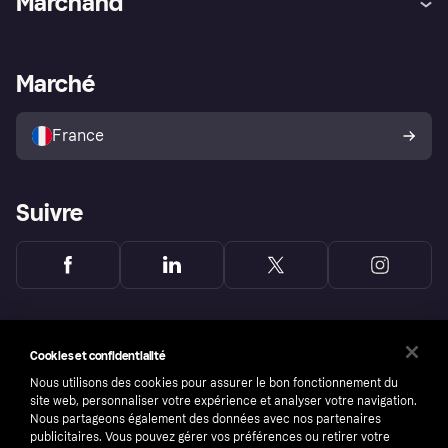
Marchand
Login
Protection contre la fraude
Support Marchand
Portail développeurs
L'appli shopping de Klarna
Paramètres de confidentialité
Portail Marchand
Statut opérationnel
Marché
Explorez les magasins
Votre droit de rétractation
Vendre avec Klarna
Plateformes et partenaires
Politique de protection de
l’acheteur Klarna
France
Suivre
Cookies et confidentialité
Nous utilisons des cookies pour assurer le bon fonctionnement du
site web, personnaliser votre expérience et analyser votre navigation.
Nous partageons également des données avec nos partenaires
publicitaires. Vous pouvez gérer vos préférences ou retirer votre