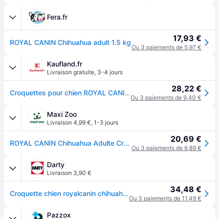
Fera.fr
17,93 €
ROYAL CANIN Chihuahua adult 1.5 kg
Ou 3 paiements de 5,97 €
Kaufland.fr
Livraison gratuite
,
3-4 jours
28,22 €
Croquettes pour chien ROYAL CANIN BHN Chihuahua Adult - 1,5 kg
Ou 3 paiements de 9,40 €
Maxi Zoo
Livraison 4,99 €
,
1-3 jours
20,69 €
ROYAL CANIN Chihuahua Adulte Croquettes Chien 1,5 kg
Ou 3 paiements de 6,89 €
Darty
Livraison 3,90 €
34,48 €
Croquette chien royalcanin chihuahua adult 1,5kg 22100150
Ou 3 paiements de 11,49 €
Pazzox