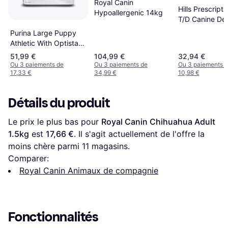
Royal Canin
Hills Prescripti
Hypoallergenic 14kg
T/D Canine Den
Petit Chien au 
Purina Large Puppy
3 kg
Athletic With Optistart
12kg
51,99 €
104,99 €
32,94 €
Ou 3 paiements de
Ou 3 paiements de
Ou 3 paiements 
17,33 €
34,99 €
10,98 €
Détails du produit
Le prix le plus bas pour 
Royal Canin Chihuahua Adult 
1.5kg
 est 
17,66 €
. Il s'agit actuellement de l'offre la 
moins chère parmi 
11
 magasins.
Comparer:
Royal Canin Animaux de compagnie
Fonctionnalités