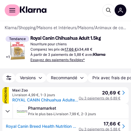
Acheter avec Klarna
Espace entreprises
Klarna
/
Shopping
/
Maisons et Intérieurs
/
Maisons
/
Animaux de compagnie
Royal Canin Chihuahua Adult 1.5kg
Tendance
Nourriture pour chiens
Comparez les prix de
17,66 €
à
34,48 €
À partir de 3 paiements de 5,88 € avec
+
1
Essayez des paiements flexibles*
Versions
Recommandé
Prix avec frais de p
SPONSORISÉ
Maxi Zoo
20,69 €
Livraison 4,99 €
,
1-3 jours
Ou 3 paiements de 6,89 €
ROYAL CANIN Chihuahua Adulte Croquettes Chien 1,5 kg
Pharmamarket
·
Prix le plus bas
Livraison 7,99 €
,
2-3 jours
17,66 €
Royal Canin Breed Health Nutrition Chihuahua | 1,5 kg
Ou 3 paiements de 5,88 €