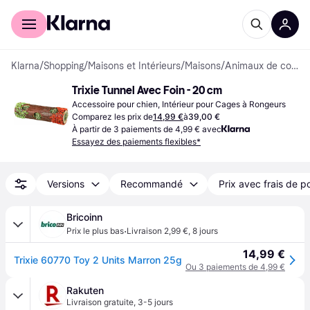
Acheter avec Klarna
Espace entreprises
Klarna
/
Shopping
/
Maisons et Intérieurs
/
Maisons
/
Animaux de compagnie
Trixie Tunnel Avec Foin - 20 cm
Accessoire pour chien, Intérieur pour Cages à Rongeurs
Comparez les prix de
14,99 €
à
39,00 €
À partir de 3 paiements de 4,99 € avec
Essayez des paiements flexibles*
Versions
Recommandé
Prix avec frais de p
Bricoinn
·
Prix le plus bas
Livraison 2,99 €
,
8 jours
14,99 €
Trixie 60770 Toy 2 Units Marron 25g
Ou 3 paiements de 4,99 €
Rakuten
Livraison gratuite
,
3-5 jours