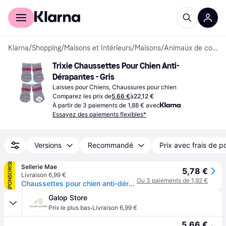
Acheter avec Klarna
Espace entreprises
Klarna
/
Shopping
/
Maisons et Intérieurs
/
Maisons
/
Animaux de compagnie
Trixie Chaussettes Pour Chien Anti-
Dérapantes - Gris
Laisses pour Chiens, Chaussures pour chien
Comparez les prix de
5,66 €
à
22,12 €
À partir de 3 paiements de 1,88 € avec
Essayez des paiements flexibles*
Versions
Recommandé
Prix avec frais de p
SPONSORISÉ
Sellerie Mae
5,78 €
Livraison 6,99 €
Ou 3 paiements de 1,92 €
Chaussettes pour chien anti-dérapantes Trixie - Gris
Galop Store
·
Prix le plus bas
Livraison 6,99 €
5,66 €