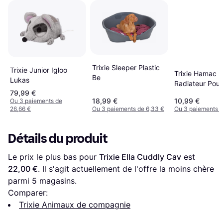
Trixie Sleeper Plastic
Trixie Junior Igloo
Trixie Hamac 
Be
Lukas
Radiateur Pour
79,99 €
TR-4321
18,99 €
10,99 €
Ou 3 paiements de
26,66 €
Ou 3 paiements de 6,33 €
Ou 3 paiements d
Détails du produit
Le prix le plus bas pour 
Trixie Ella Cuddly Cav
 est 
22,00 €
. Il s'agit actuellement de l'offre la moins chère 
parmi 
5
 magasins.
Comparer:
Trixie Animaux de compagnie