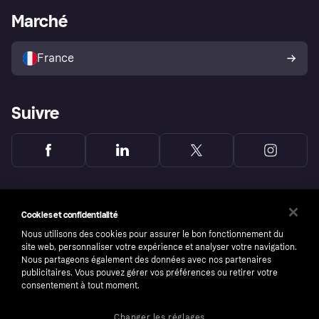
Portail Marchand
Statut opérationnel
Marché
Explorez les magasins
Votre droit de rétractation
Vendre avec Klarna
Plateformes et partenaires
Politique de protection de
l’acheteur Klarna
France
Suivre
Cookies et confidentialité
Nous utilisons des cookies pour assurer le bon fonctionnement du
site web, personnaliser votre expérience et analyser votre navigation.
Nous partageons également des données avec nos partenaires
publicitaires. Vous pouvez gérer vos préférences ou retirer votre
consentement à tout moment.
Changer les réglages