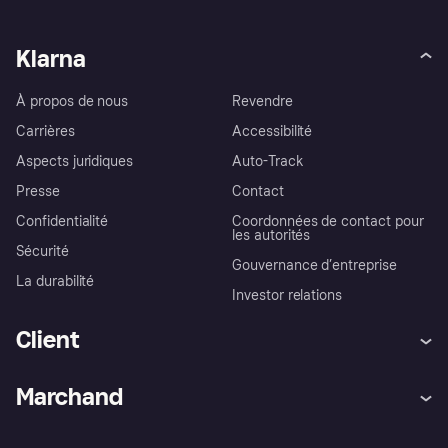
Klarna
À propos de nous
Revendre
Carrières
Accessibilité
Aspects juridiques
Auto-Track
Presse
Contact
Confidentialité
Coordonnées de contact pour
les autorités
Sécurité
Gouvernance d’entreprise
La durabilité
Investor relations
Client
Aide
Réclamations
Marchand
Login
Protection contre la fraude
Support Marchand
Portail développeurs
L'appli shopping de Klarna
Paramètres de confidentialité