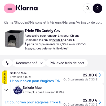
Acheter avec Klarna
Espace entreprises
Klarna
/
Shopping
/
Maisons et Intérieurs
/
Maisons
/
Animaux de compagnie
Trixie Ella Cuddly Cav
Accessoire pour rongeur, Lits pour Chiens
Comparez les prix de
22,00 €
à
47,40 €
À partir de 3 paiements de 7,33 € avec
Essayez des paiements flexibles*
Recommandé
Prix avec frais de port
SPONSORISÉ
Sellerie Mae
22,00 €
Livraison 6,99 €
Ou 3 paiements de 7,33 €
Lit pour chien pour étagères Trixie Ella - Gris
Sellerie Mae
·
Prix le plus bas
Livraison 6,99 €
22,00 €
Lit pour chien pour étagères Trixie Ella - Gris
Ou 3 paiements de 7,33 €