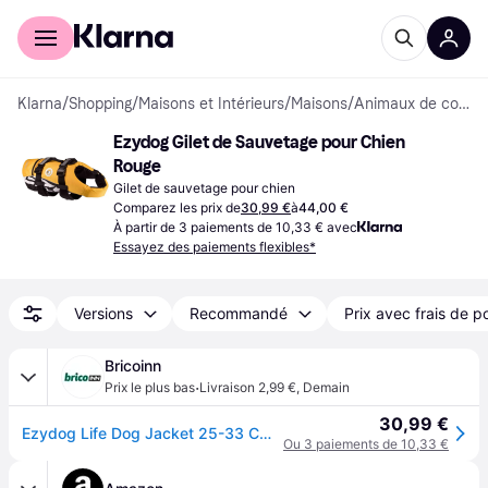
Acheter avec Klarna
Espace entreprises
Klarna
/
Shopping
/
Maisons et Intérieurs
/
Maisons
/
Animaux de compagnie
Ezydog Gilet de Sauvetage pour Chien 
Rouge
Gilet de sauvetage pour chien
Comparez les prix de
30,99 €
à
44,00 €
À partir de 3 paiements de 10,33 € avec
Essayez des paiements flexibles*
Versions
Recommandé
Prix avec frais de p
Bricoinn
·
Prix le plus bas
Livraison 2,99 €
,
Demain
30,99 €
Ezydog Life Dog Jacket 25-33 Cm Rouge XS
Ou 3 paiements de 10,33 €