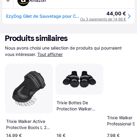
Amazon
44,00 €
EzyDog Gilet de Sauvetage pour Chien - DFD - Idéal pour la Natation et la Sécurité de Votre Chien dans l'eau - Vêtements de Sécurité pour Animaux de Compagnie pour la Natation (XS, Rouge)
Ou 3 paiements de 14,66 €
Produits similaires
Nous avons choisi une sélection de produits qui pourraient 
vous intéresser.
Tout afficher
Trixie Bottes De
Protection Walker
Care Comfort M 2 Pcs
Trixie Walker
Trixie Walker Active
Professional S
Protective Boots L 2-
2-pack
pack
14,99 €
16 €
7,98 €