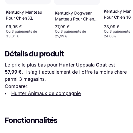
Kentucky Man
Kentucky Manteau
Kentucky Dogwear
Pour Chien 16
Pour Chien XL
Manteau Pour Chien
Imperméable 160g -
99,95 €
77,99 €
73,99 €
Rouge/Orange - S
Ou 3 paiements de
Ou 3 paiements de
Ou 3 paiements 
33,31 €
25,99 €
24,66 €
Détails du produit
Le prix le plus bas pour 
Hunter Uppsala Coat
 est 
57,99 €
. Il s'agit actuellement de l'offre la moins chère 
parmi 
3
 magasins.
Comparer:
Hunter Animaux de compagnie
Fonctionnalités