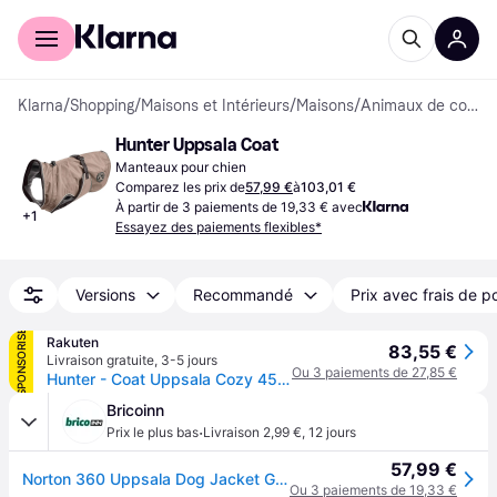
Acheter avec Klarna
Espace entreprises
Klarna
/
Shopping
/
Maisons et Intérieurs
/
Maisons
/
Animaux de compagnie
Hunter Uppsala Coat
Manteaux pour chien
Comparez les prix de
57,99 €
à
103,01 €
À partir de 3 paiements de 19,33 € avec
+
1
Essayez des paiements flexibles*
Versions
Recommandé
Prix avec frais de p
SPONSORISÉ
Rakuten
83,55 €
Livraison gratuite
,
3-5 jours
Ou 3 paiements de 27,85 €
Hunter - Coat Uppsala Cozy 45 Cm Black - (62971)
Bricoinn
·
Prix le plus bas
Livraison 2,99 €
,
12 jours
57,99 €
Norton 360 Uppsala Dog Jacket Gris 45 cm
Ou 3 paiements de 19,33 €