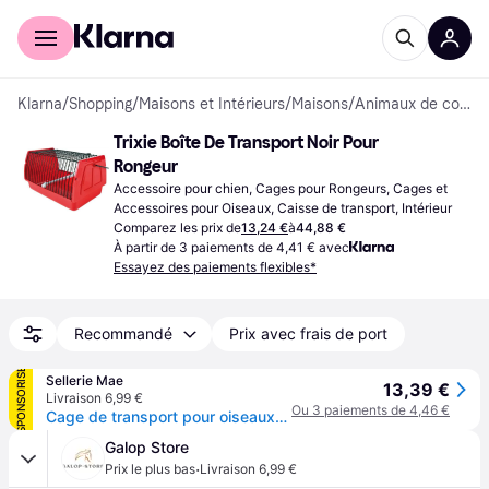
Acheter avec Klarna
Espace entreprises
Klarna
/
Shopping
/
Maisons et Intérieurs
/
Maisons
/
Animaux de compagnie
Trixie Boîte De Transport Noir Pour 
Rongeur
Accessoire pour chien, Cages pour Rongeurs, Cages et 
Accessoires pour Oiseaux, Caisse de transport, Intérieur
Comparez les prix de
13,24 €
à
44,88 €
À partir de 3 paiements de 4,41 € avec
Essayez des paiements flexibles*
Recommandé
Prix avec frais de port
SPONSORISÉ
Sellerie Mae
13,39 €
Livraison 6,99 €
Ou 3 paiements de 4,46 €
Cage de transport pour oiseaux/petits animaux Trixie - Rouge
Galop Store
·
Prix le plus bas
Livraison 6,99 €