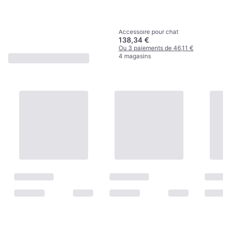
Ou 3 paiements de 5,99 €
7 magasins
Xiaomi Cat Feeder
1
2
3
...
783
...
1563
Accessoire pour chat
138,34 €
Ou 3 paiements de 46,11 €
4 magasins