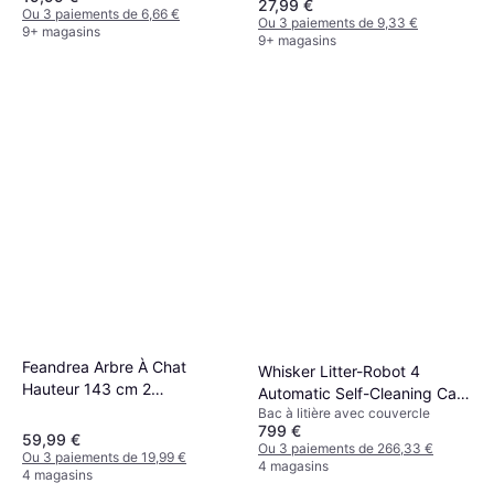
27,99 €
Ou 3 paiements de 6,66 €
Ou 3 paiements de 9,33 €
9+ magasins
9+ magasins
Feandrea Arbre À Chat
Whisker Litter-Robot 4
Hauteur 143 cm 2
Automatic Self-Cleaning Cat
Plateformes 1 Niche 1 Hamac
Bac à litière avec couvercle
Litter Box - Black
799 €
2 Pompons
59,99 €
Ou 3 paiements de 266,33 €
Ou 3 paiements de 19,99 €
4 magasins
4 magasins