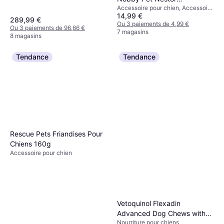
Accessoire pour chien, Accessoire
56x39x38 5cm
14,99 €
pour chat
289,99 €
Ou 3 paiements de 4,99 €
Ou 3 paiements de 96,66 €
7 magasins
8 magasins
Tendance
Tendance
Rescue Pets Friandises Pour
Chiens 160g
Accessoire pour chien
Vetoquinol Flexadin
Advanced Dog Chews with
Nourriture pour chiens
UCII 30 Tablets