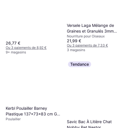
Versele Laga Mélange de
Graines et Granulés 3mm
Nourriture pour Oiseaux
20Kg 20kg
21,99 €
26,77 €
Ou 3 paiements de 7,33 €
Ou 3 paiements de 8,92 €
3 magasins
9+ magasins
Tendance
Kerbl Poulailler Barney
Plastique 137x73x83 cm Gris
Poulailler
et blanc
Savic Bac À Litière Chat
Nobby Pet Nestor