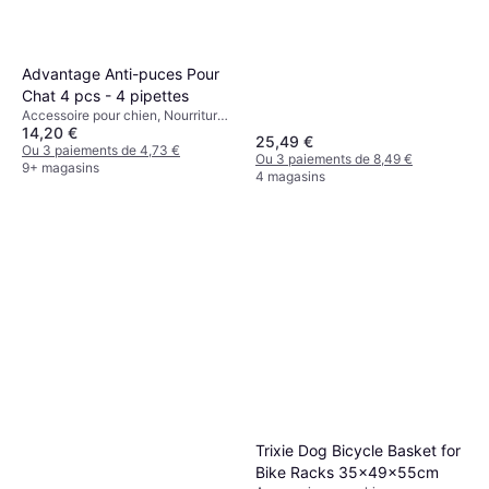
Advantage Anti-puces Pour
Chat 4 pcs - 4 pipettes
Accessoire pour chien, Nourriture
14,20 €
pour chats
25,49 €
Ou 3 paiements de 4,73 €
Ou 3 paiements de 8,49 €
9+ magasins
4 magasins
Trixie Dog Bicycle Basket for
Bike Racks 35x49x55cm