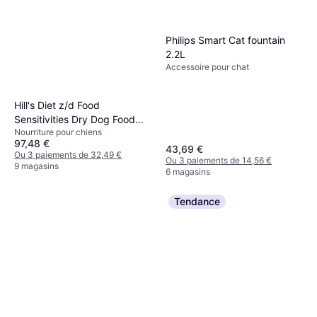
Philips Smart Cat fountain
2.2L
Accessoire pour chat
Hill's Diet z/d Food
Sensitivities Dry Dog Food
Nourriture pour chiens
10kg
97,48 €
43,69 €
Ou 3 paiements de 32,49 €
Ou 3 paiements de 14,56 €
9 magasins
6 magasins
Tendance