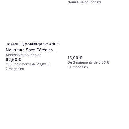
Nourriture pour chats
Josera Hypoallergenic Adult
Nourriture Sans Céréales
Accessoire pour chien
12.5kg
15,99 €
62,50 €
Ou 3 paiements de 5,33 €
Ou 3 paiements de 20,83 €
9+ magasins
2 magasins