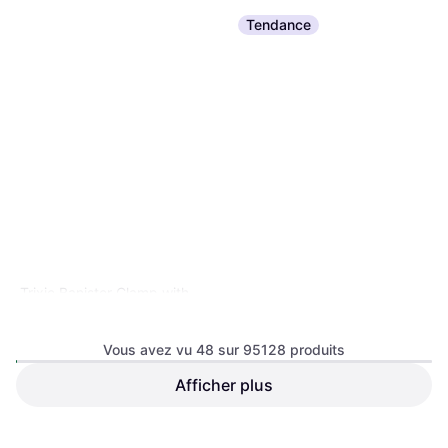
Tendance
Trixie Banister Clamp with
Telescope Pole
Accessoire pour chat
Vous avez vu 48 sur 95128 produits
Afficher plus
17,99 €