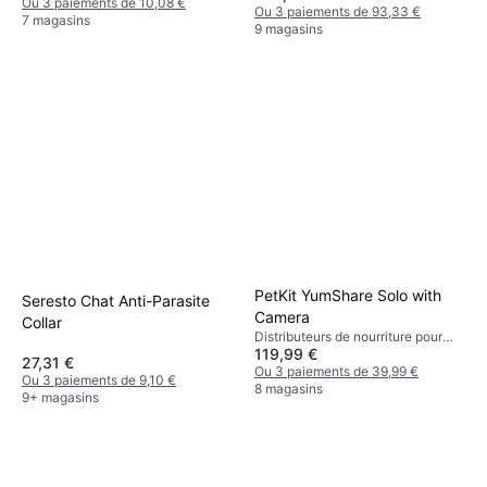
Ou 3 paiements de 10,08 €
Ou 3 paiements de 93,33 €
7 magasins
9 magasins
PetKit YumShare Solo with
Seresto Chat Anti-Parasite
Camera
Collar
Distributeurs de nourriture pour
119,99 €
chien
27,31 €
Ou 3 paiements de 39,99 €
Ou 3 paiements de 9,10 €
8 magasins
9+ magasins