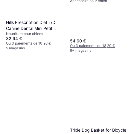
Accessoire pour chien
Hills Prescription Diet T/D
Canine Dental Mini Petit
Nourriture pour chiens
Chien au Poulet - 3 kg
32,94 €
54,60 €
Ou 3 paiements de 10,98 €
Ou 3 paiements de 18,20 €
5 magasins
9+ magasins
Trixie Dog Basket for Bicycle