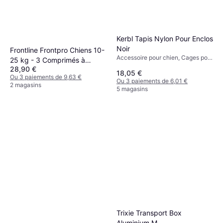
Kerbl Tapis Nylon Pour Enclos
Noir
Frontline Frontpro Chiens 10-
Accessoire pour chien, Cages pour
25 kg - 3 Comprimés à
Rongeurs, Extérieur
28,90 €
Croquer
18,05 €
Ou 3 paiements de 9,63 €
Ou 3 paiements de 6,01 €
2 magasins
5 magasins
Trixie Transport Box
Aluminium M