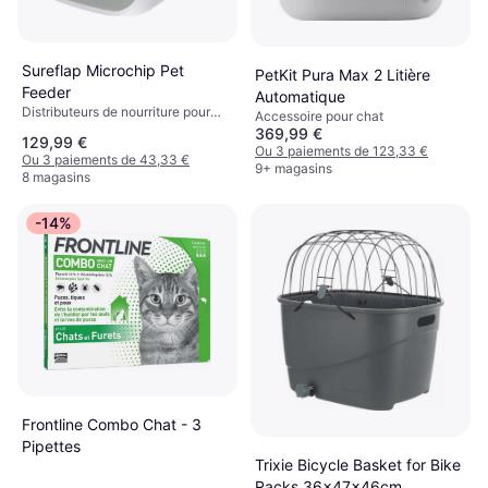
Sureflap Microchip Pet
PetKit Pura Max 2 Litière
Feeder
Automatique
Distributeurs de nourriture pour
Accessoire pour chat
chats
369,99 €
129,99 €
Ou 3 paiements de 123,33 €
Ou 3 paiements de 43,33 €
9+ magasins
8 magasins
-14%
Frontline Combo Chat - 3
Pipettes
Trixie Bicycle Basket for Bike
Racks 36x47x46cm