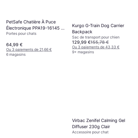
PetSafe Chatière À Puce
Kurgo G-Train Dog Carrier
Électronique PPA19-16145 22
Backpack
Portes pour chats
x 23.9 cm Installation Facile
Sac de transport pour chien
129,99 €
155,78 €
64,99 €
Ou 3 paiements de 43,33 €
Ou 3 paiements de 21,66 €
9+ magasins
6 magasins
Virbac Zenifel Calming Gel
Diffuser 230g Clair
Accessoire pour chat