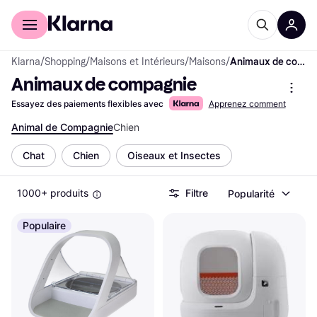
Acheter avec Klarna
Espace entreprises
Klarna
/
Shopping
/
Maisons et Intérieurs
/
Maisons
/
Animaux de compagnie
Animaux de compagnie
Essayez des paiements flexibles avec
Apprenez comment
Animal de Compagnie
Chien
Chat
Chien
Oiseaux et Insectes
1000+ produits
Filtre
Popularité
Populaire