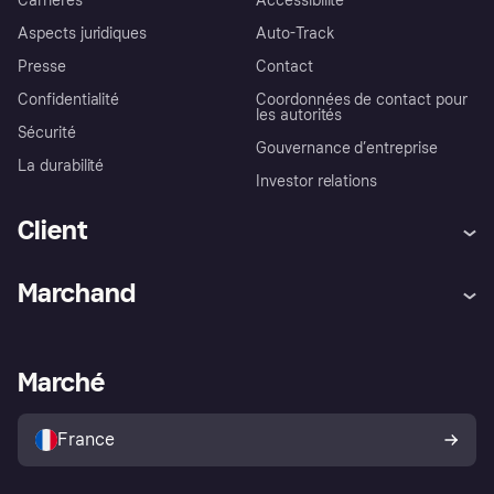
Carrières
Accessibilité
Aspects juridiques
Auto-Track
Presse
Contact
Confidentialité
Coordonnées de contact pour
les autorités
Sécurité
Gouvernance d’entreprise
La durabilité
Investor relations
Client
Aide
Réclamations
Marchand
Login
Protection contre la fraude
Support Marchand
Portail développeurs
L'appli shopping de Klarna
Paramètres de confidentialité
Portail Marchand
Statut opérationnel
Marché
Explorez les magasins
Votre droit de rétractation
Vendre avec Klarna
Plateformes et partenaires
Politique de protection de
l’acheteur Klarna
France