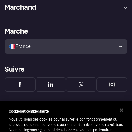
Aide
Réclamations
Marchand
Login
Protection contre la fraude
Support Marchand
Portail développeurs
L'appli shopping de Klarna
Paramètres de confidentialité
Portail Marchand
Statut opérationnel
Marché
Explorez les magasins
Votre droit de rétractation
Vendre avec Klarna
Plateformes et partenaires
Politique de protection de
l’acheteur Klarna
France
Suivre
Cookies et confidentialité
Nous utilisons des cookies pour assurer le bon fonctionnement du
site web, personnaliser votre expérience et analyser votre navigation.
Nous partageons également des données avec nos partenaires