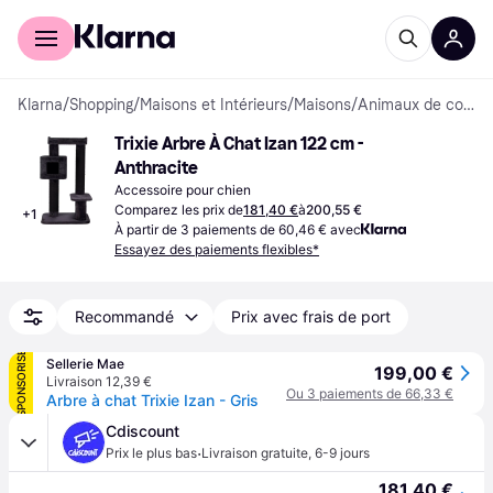
Acheter avec Klarna
Espace entreprises
Klarna
/
Shopping
/
Maisons et Intérieurs
/
Maisons
/
Animaux de compagnie
Trixie Arbre À Chat Izan 122 cm - 
Anthracite
Accessoire pour chien
Comparez les prix de
181,40 €
à
200,55 €
+
1
À partir de 3 paiements de 60,46 € avec
Essayez des paiements flexibles*
Recommandé
Prix avec frais de port
SPONSORISÉ
Sellerie Mae
199,00 €
Livraison 12,39 €
Ou 3 paiements de 66,33 €
Arbre à chat Trixie Izan - Gris
Cdiscount
·
Prix le plus bas
Livraison gratuite
,
6-9 jours
181,40 €