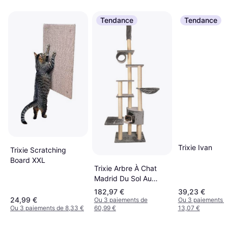
Tendance
Tendance
Trixie Ivan
Trixie Scratching
Board XXL
Trixie Arbre À Chat
Madrid Du Sol Au
Plafond 245-270 cm
182,97 €
39,23 €
Gris Platinium
24,99 €
Ou 3 paiements de
Ou 3 paiements 
Ou 3 paiements de 8,33 €
60,99 €
13,07 €