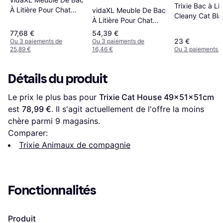
Trixie Bac à Lit
À Litière Pour Chat
vidaXL Meuble De Bac
Cleany Cat Bla
Noir
À Litière Pour Chat
Vieux
77,68 €
54,39 €
23 €
Ou 3 paiements de
Ou 3 paiements de
25,89 €
16,46 €
Ou 3 paiements d
Détails du produit
Le prix le plus bas pour 
Trixie Cat House 49x51x51cm
est 
78,99 €
. Il s'agit actuellement de l'offre la moins 
chère parmi 
9
 magasins.
Comparer:
Trixie Animaux de compagnie
Fonctionnalités
Produit