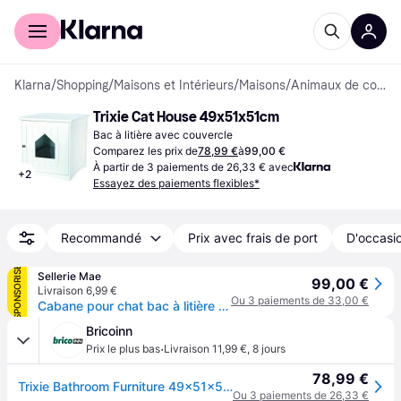
Acheter avec Klarna
Espace entreprises
Klarna
/
Shopping
/
Maisons et Intérieurs
/
Maisons
/
Animaux de compagnie
Trixie Cat House 49x51x51cm
Bac à litière avec couvercle
Comparez les prix de
78,99 €
à
99,00 €
À partir de 3 paiements de 26,33 € avec
+
2
Essayez des paiements flexibles*
Recommandé
Prix avec frais de port
D'occasio
SPONSORISÉ
Sellerie Mae
99,00 €
Livraison 6,99 €
Ou 3 paiements de 33,00 €
Cabane pour chat bac à litière en MDF Trixie - Blanc
Bricoinn
·
Prix le plus bas
Livraison 11,99 €
,
8 jours
78,99 €
Trixie Bathroom Furniture 49x51x51 Cm Cat House Blanc
Ou 3 paiements de 26,33 €