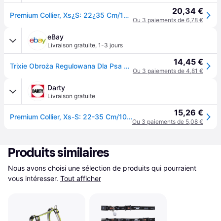
20,34 €
Premium Collier, Xs¿S: 22¿35 Cm/10 Mm, Noir - 20141
Ou 3 paiements de 6,78 €
eBay
Livraison gratuite
,
1-3 jours
14,45 €
Trixie Obroża Regulowana Dla Psa 22-35cm/10mm Czarna Xs/s
Ou 3 paiements de 4,81 €
Darty
Livraison gratuite
15,26 €
Premium Collier, Xs-S: 22-35 Cm/10 Mm, Bleu - Mon Animalerie
Ou 3 paiements de 5,08 €
Produits similaires
Nous avons choisi une sélection de produits qui pourraient 
vous intéresser.
Tout afficher