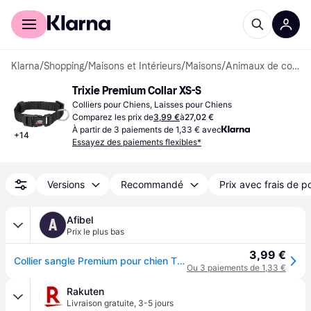
Acheter avec Klarna
Espace entreprises
Klarna
/
Shopping
/
Maisons et Intérieurs
/
Maisons
/
Animaux de compagnie
Trixie Premium Collar XS-S
Colliers pour Chiens, Laisses pour Chiens
Comparez les prix de
3,99 €
à
27,02 €
À partir de 3 paiements de 1,33 € avec
+
14
Essayez des paiements flexibles*
Versions
Recommandé
Prix avec frais de p
Afibel
A
Prix le plus bas
3,99 €
Collier sangle Premium pour chien TRIXIE - TRX-201401 - Rouge - Polyester - Taille : XS-S
Ou 3 paiements de 1,33 €
Rakuten
Livraison gratuite
,
3-5 jours