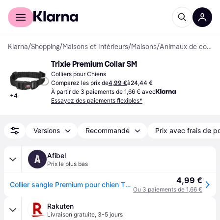
Acheter avec Klarna
Espace entreprises
Klarna
/
Shopping
/
Maisons et Intérieurs
/
Maisons
/
Animaux de compagnie
Trixie Premium Collar SM
Colliers pour Chiens
Comparez les prix de
4,99 €
à
24,44 €
À partir de 3 paiements de 1,66 € avec
+
4
Essayez des paiements flexibles*
Versions
Recommandé
Prix avec frais de p
Afibel
A
Prix le plus bas
4,99 €
Collier sangle Premium pour chien TRIXIE - TRX-201401 - Noir - Polyester - Taille : S-M
Ou 3 paiements de 1,66 €
Rakuten
Livraison gratuite
,
3-5 jours