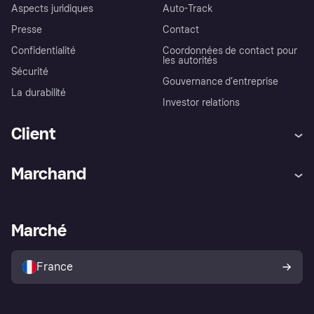
Aspects juridiques
Auto-Track
Presse
Contact
Confidentialité
Coordonnées de contact pour
les autorités
Sécurité
Gouvernance d’entreprise
La durabilité
Investor relations
Client
Aide
Réclamations
Marchand
Login
Protection contre la fraude
Support Marchand
Portail développeurs
L'appli shopping de Klarna
Paramètres de confidentialité
Portail Marchand
Statut opérationnel
Marché
Explorez les magasins
Votre droit de rétractation
Vendre avec Klarna
Plateformes et partenaires
Politique de protection de
l’acheteur Klarna
France