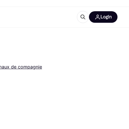
Login
lus d'informations
de bureau
u'est-ce que Klarna?
maux de compagnie
catégories