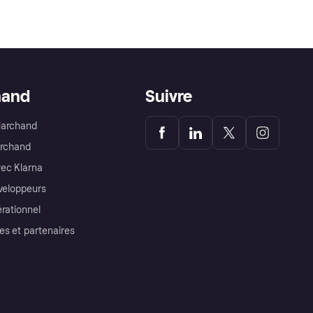
hand
Suivre
Marchand
archand
ec Klarna
éveloppeurs
érationnel
es et partenaires