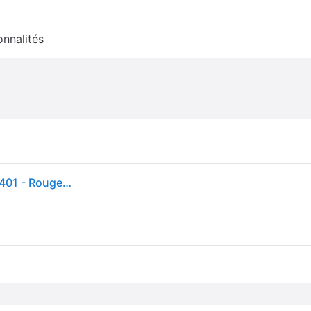
onnalités
Collier sangle Premium pour chien TRIXIE - TRX-201401 - Rouge - Polyester - Taille : M-L