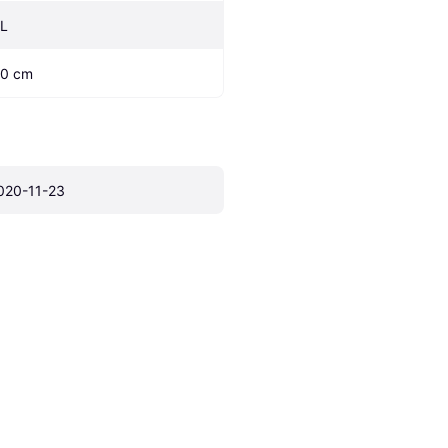
L
.0 cm
020-11-23