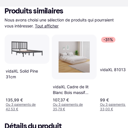
Produits similaires
Nous avons choisi une sélection de produits qui pourraient 
vous intéresser.
Tout afficher
-31%
vidaXL 810131
vidaXL Solid Pine
31cm
vidaXL Cadre de lit
Blanc Bois massif
140x190 cm
135,99 €
107,37 €
99 €
Ou 3 paiements de
Ou 3 paiements de
Ou 3 paiements 
42,53 €
35,79 €
33,00 €
Détails du produit