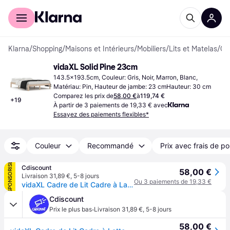
Acheter avec Klarna
Espace entreprises
Klarna
/
Shopping
/
Maisons et Intérieurs
/
Mobiliers
/
Lits et Matelas
/
Cadres de l
vidaXL Solid Pine 23cm
143.5x193.5cm, Couleur: Gris, Noir, Marron, Blanc, 
Matériau: Pin, Hauteur de jambe: 23 cmHauteur: 30 cm
Comparez les prix de
58,00 €
à
119,74 €
+
19
À partir de 3 paiements de 19,33 € avec
Essayez des paiements flexibles*
Couleur
Recommandé
Prix avec frais de po
SPONSORISÉ
Cdiscount
58,00 €
Livraison 31,89 €
,
5-8 jours
Ou 3 paiements de 19,33 €
vidaXL Cadre de Lit Cadre à Lattes sur Pied Lit Adulte Sommier à Lattes Meuble de Chambre à Coucher Lit Double 140x190 cm 810346 - Blanc
Cdiscount
·
Prix le plus bas
Livraison 31,89 €
,
5-8 jours
58,00 €