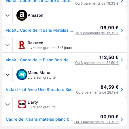
vidaXL Cadre de Lit Cadre à Lattes sur Pied Lit Adulte Sommier à Lattes Meuble de Chambre à Coucher Lit Double 140x190 cm 810346 - Blanc
Ou 3 paiements de 19,33 €
Amazon
96,99 €
vidaXL Cadre de lit sans Matelas Bois de pin Massif 140x190 cm
Ou 3 paiements de 32,33 €
Rakuten
Livraison gratuite
,
3-5 jours
112,50 €
vidaXL Cadre de lit Blanc Bois de pin massif 140x190 cm
Ou 3 paiements de 37,50 €
Mano Mano
Livraison gratuite
84,59 €
Vidaxl - Lit Avec Une Structure Simple En Bois De Pin 140x190 Cm Diverses Couleurs Couleur : Blanc
Ou 3 paiements de 28,19 €
Darty
Livraison gratuite
90,99 €
Cadre de lit sans matelas blanc bois de pin massif 140x190 cm
Ou 3 paiements de 30,33 €