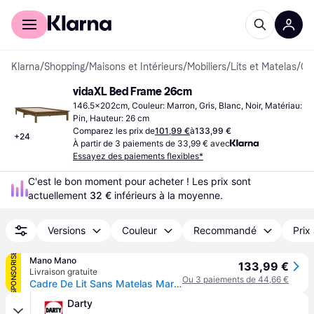
Acheter avec Klarna
Espace entreprises
Klarna
/
Shopping
/
Maisons et Intérieurs
/
Mobiliers
/
Lits et Matelas
/
Cadres de l
vidaXL Bed Frame 26cm
146.5x202cm, Couleur: Marron, Gris, Blanc, Noir, Matériau: 
Pin, Hauteur: 26 cm
Comparez les prix de
101,99 €
à
133,99 €
+
24
À partir de 3 paiements de 33,99 € avec
Essayez des paiements flexibles*
C'est le bon moment pour acheter ! Les prix sont 
actuellement 
32 €
 inférieurs à la moyenne.
Versions
Couleur
Recommandé
Prix
SPONSORISÉ
Mano Mano
133,99 €
Livraison gratuite
Ou 3 paiements de 44,66 €
Cadre De Lit Sans Matelas Marron Miel Bois Massif Vidaxl
Darty