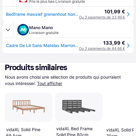
·
Prix le plus bas
Livraison gratuite
101,99 €
Bedframe massief grenenhout honingbruin 135x190 cm820584
Ou 3 paiements de 33,99 €
Mano Mano
Livraison gratuite
133,99 €
Cadre De Lit Sans Matelas Marron Miel Bois Massif Vidaxl
Ou 3 paiements de 44,66 €
Produits similaires
Nous avons choisi une sélection de produits qui pourraient 
vous intéresser.
Tout afficher
vidaXL Bed Frame
vidaXL Solid Pine
vidaXL Solid P
Solid Pine 80cm
69.5cm
70cm