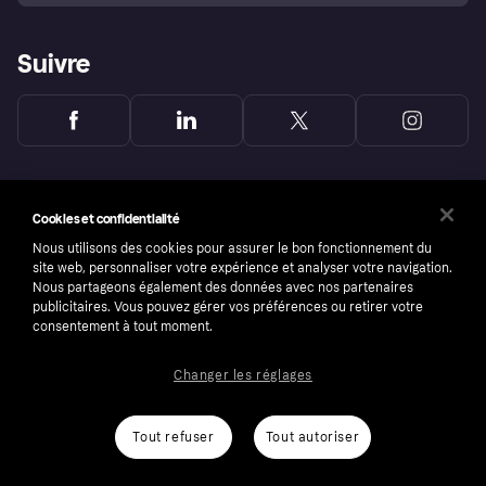
Suivre
Cookies et confidentialité
Nous utilisons des cookies pour assurer le bon fonctionnement du
site web, personnaliser votre expérience et analyser votre navigation.
Nous partageons également des données avec nos partenaires
publicitaires. Vous pouvez gérer vos préférences ou retirer votre
consentement à tout moment.
Changer les réglages
Copyright © 2005-2026 Klarna Bank AB (publ). Headquarters: Stockholm, Sweden. All
rights reserved. Klarna Bank AB (publ). Sveavägen 46, 111 34 Stockholm. Organization
number: 556737-0431
Tout refuser
Tout autoriser
Conditions
Cookies
Klarna.com