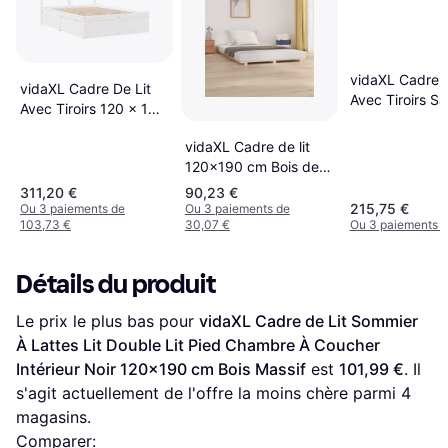
vidaXL Cadre D
vidaXL Cadre De Lit
Avec Tiroirs S
Avec Tiroirs 120 x 190
Matelas Blanc
cm Bois Pin Massif
120x190 Cm
vidaXL Cadre de lit
120x190 cm Bois de
Pin Massif - Blanc
311,20 €
90,23 €
215,75 €
Ou 3 paiements de
Ou 3 paiements de
103,73 €
30,07 €
Ou 3 paiements d
Détails du produit
Le prix le plus bas pour 
vidaXL Cadre de Lit Sommier 
À Lattes Lit Double Lit Pied Chambre À Coucher 
Intérieur Noir 120x190 cm Bois Massif
 est 
101,99 €
. Il 
s'agit actuellement de l'offre la moins chère parmi 
4
magasins.
Comparer: