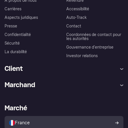
À propos de nous
Revendre
Carrières
Accessibilité
Aspects juridiques
Auto-Track
Presse
Contact
Confidentialité
Coordonnées de contact pour
les autorités
Sécurité
Gouvernance d’entreprise
La durabilité
Investor relations
Client
Aide
Réclamations
Marchand
Login
Protection contre la fraude
Support Marchand
Portail développeurs
L'appli shopping de Klarna
Paramètres de confidentialité
Portail Marchand
Statut opérationnel
Marché
Explorez les magasins
Votre droit de rétractation
Vendre avec Klarna
Plateformes et partenaires
Politique de protection de
l’acheteur Klarna
France