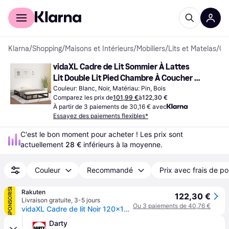
Acheter avec Klarna
Espace entreprises
Klarna
/
Shopping
/
Maisons et Intérieurs
/
Mobiliers
/
Lits et Matelas
/
Cadres de l
vidaXL Cadre de Lit Sommier À Lattes 
Lit Double Lit Pied Chambre À Coucher 
Intérieur Noir 120x190 cm Bois Massif
Couleur: Blanc, Noir, Matériau: Pin, Bois
Comparez les prix de
101,99 €
à
122,30 €
À partir de 3 paiements de 30,16 € avec
Essayez des paiements flexibles*
C'est le bon moment pour acheter ! Les prix sont 
actuellement 
28 €
 inférieurs à la moyenne.
Couleur
Recommandé
Prix avec frais de po
SPONSORISÉ
Rakuten
122,30 €
Livraison gratuite
,
3-5 jours
Ou 3 paiements de 40,76 €
vidaXL Cadre de lit Noir 120x190 cm Petit double Bois massif
Darty