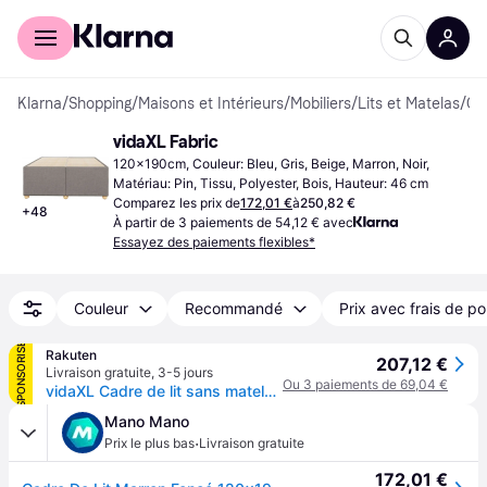
Acheter avec Klarna
Espace entreprises
Klarna
/
Shopping
/
Maisons et Intérieurs
/
Mobiliers
/
Lits et Matelas
/
Cadres de l
vidaXL Fabric
120x190cm, Couleur: Bleu, Gris, Beige, Marron, Noir, 
Matériau: Pin, Tissu, Polyester, Bois, Hauteur: 46 cm
Comparez les prix de
172,01 €
à
250,82 €
+
48
À partir de 3 paiements de 54,12 € avec
Essayez des paiements flexibles*
Couleur
Recommandé
Prix avec frais de po
SPONSORISÉ
Rakuten
207,12 €
Livraison gratuite
,
3-5 jours
Ou 3 paiements de 69,04 €
vidaXL Cadre de lit sans matelas gris foncé 120x190 cm tissu
Mano Mano
·
Prix le plus bas
Livraison gratuite
172,01 €