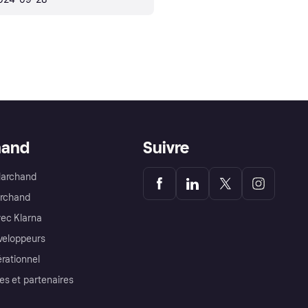
hand
Suivre
Marchand
archand
ec Klarna
éveloppeurs
érationnel
es et partenaires