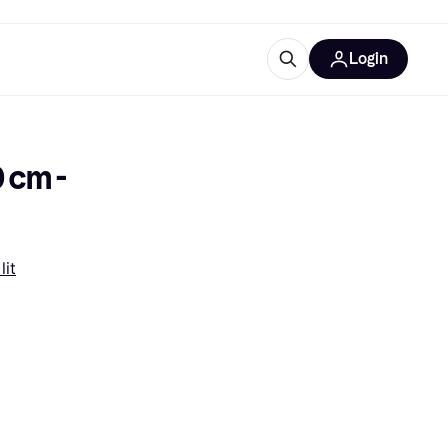
Login
lus d'informations
de bureau
u'est-ce que Klarna?
 cm - 
lit
catégories