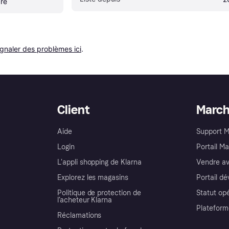
ré
ignaler des problèmes ici
.
Client
Marc
Aide
Support 
Login
Portail M
L'appli shopping de Klarna
Vendre av
Explorez les magasins
Portail d
Politique de protection de
Statut op
l’acheteur Klarna
Plateform
Réclamations