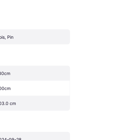
ois, Pin
80cm
00cm
03.0 cm
024-09-28