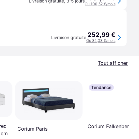
Livraison gratuite
,
3-5 jours
Ou 100,52 €/mois
252,99 €
Livraison gratuite
Ou 84,33 €/mois
Tout afficher
Tendance
vec
Corium Falkenberg
Corium Paris
0 cm