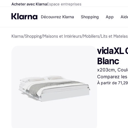
Acheter avec Klarna
Espace entreprises
Découvrez Klarna
Shopping
App
Aid
Klarna
/
Shopping
/
Maisons et Intérieurs
/
Mobiliers
/
Lits et Matelas
Options de paiem
Magasins
Toutes les options d
Cdiscoun
vidaXL C
paiement
Airbnb
Payer maintenant
Booking.
Blanc
Paiement en 3 fois
Temu
Paiement à 30 jours
JD Sport
x203cm, Couleu
Klarna sur Apple Pa
Comparez les 
À partir de 71,2
Voir tous les