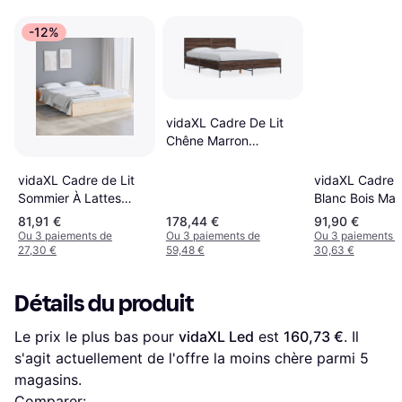
-12%
vidaXL Cadre De Lit
Chêne Marron
140x190 cm
vidaXL Cadre de Lit
vidaXL Cadre d
Sommier À Lattes
Blanc Bois Mas
Double Adulte Pied
140x190 cm
81,91 €
178,44 €
91,90 €
Chambre À Coucher
Ou 3 paiements de
Ou 3 paiements de
Ou 3 paiements 
27,30 €
59,48 €
30,63 €
Maison Intérieur
Détails du produit
Le prix le plus bas pour 
vidaXL Led
 est 
160,73 €
. Il 
s'agit actuellement de l'offre la moins chère parmi 
5
magasins.
Comparer: