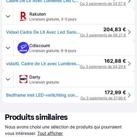
Cadre De Lit Avec Lumières Led Chêne Fumé 135x190 Cm
Ou 3 paiements de 53,57 €
Rakuten
Livraison gratuite
,
3-5 jours
204,83 €
Vidaxl Cadre De Lit Avec Led Sans Matelas Chêne Fumé 135x190 Cm
Ou 3 paiements de 68,27 €
Cdiscount
Livraison gratuite
,
6-9 jours
162,88 €
vidaXL Cadre de Lit avec Lumières LED Lit Double avec Sommier à Lattes Lit Adulte de Chambre Moderne Chêne Marron 3209652
Ou 3 paiements de 54,29 €
Darty
Livraison gratuite
172,99 €
Bedframe met LED-verlichting sonoma eikenkleurig 135x190 cm3209650
Ou 3 paiements de 57,66 €
Produits similaires
Nous avons choisi une sélection de produits qui pourraient 
vous intéresser.
Tout afficher