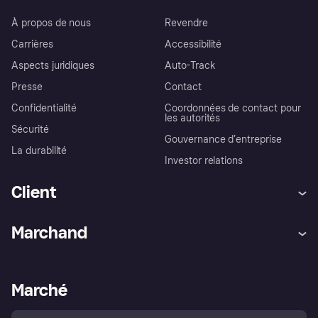
À propos de nous
Revendre
Carrières
Accessibilité
Aspects juridiques
Auto-Track
Presse
Contact
Confidentialité
Coordonnées de contact pour
les autorités
Sécurité
Gouvernance d’entreprise
La durabilité
Investor relations
Client
Aide
Réclamations
Marchand
Login
Protection contre la fraude
Support Marchand
Portail développeurs
L'appli shopping de Klarna
Paramètres de confidentialité
Portail Marchand
Statut opérationnel
Marché
Explorez les magasins
Votre droit de rétractation
Vendre avec Klarna
Plateformes et partenaires
Politique de protection de
l’acheteur Klarna