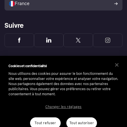
France
Suivre
Cookies et confidentialité
Nous utilisons des cookies pour assurer le bon fonctionnement du
site web, personnaliser votre expérience et analyser votre navigation.
Nous partageons également des données avec nos partenaires
publicitaires. Vous pouvez gérer vos préférences ou retirer votre
consentement à tout moment.
Changer les réglages
Copyright © 2005-2026 Klarna Bank AB (publ). Headquarters: Stockholm, Sweden. All
rights reserved. Klarna Bank AB (publ). Sveavägen 46, 111 34 Stockholm. Organization
number: 556737-0431
Tout refuser
Tout autoriser