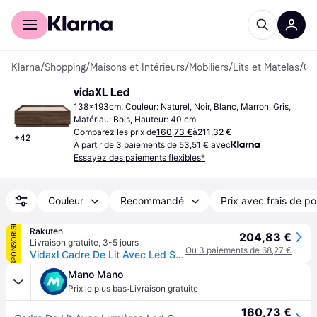
Acheter avec Klarna
Espace entreprises
Klarna
/
Shopping
/
Maisons et Intérieurs
/
Mobiliers
/
Lits et Matelas
/
Cadres de l
vidaXL Led
138x193cm, Couleur: Naturel, Noir, Blanc, Marron, Gris, 
Matériau: Bois, Hauteur: 40 cm
Comparez les prix de
160,73 €
à
211,32 €
+
42
À partir de 3 paiements de 53,51 € avec
Essayez des paiements flexibles*
Couleur
Recommandé
Prix avec frais de po
SPONSORISÉ
Rakuten
204,83 €
Livraison gratuite
,
3-5 jours
Ou 3 paiements de 68,27 €
Vidaxl Cadre De Lit Avec Led Sans Matelas Chêne Fumé 135x190 Cm
Mano Mano
·
Prix le plus bas
Livraison gratuite
160,73 €